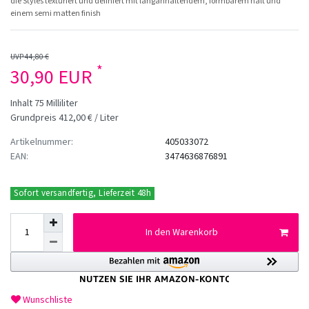
die Styles texturiert und definiert mit langanhaltendem, formbarem halt und
einem semi matten finish
UVP 44,80 €
*
30,90 EUR
Inhalt
75
Milliliter
Grundpreis
412,00 € / Liter
Artikelnummer:
405033072
EAN:
3474636876891
Sofort versandfertig, Lieferzeit 48h
In den Warenkorb
Wunschliste