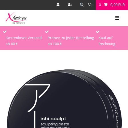
0
0,00 EUR
☰
Kostenloser Versand
Proben zu jeder Bestellung
Kauf auf
ab 60 €
ab 100 €
Rechnung