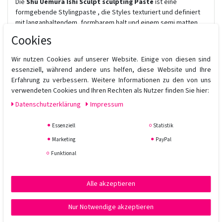
Die
Shu Uemura Ishi Sculpt sculpting Paste
ist eine
formgebende Stylingpaste , die Styles texturiert und definiert
mit langanhaltendem, formbarem halt und einem semi matten
finish. ishi stein auf japanisch
Cookies
ANWENDUNG:
Wir nutzen Cookies auf unserer Website. Einige von diesen sind
• auf handtuchtrockenem oder trockenem haar anwenden
essenziell, während andere uns helfen, diese Website und Ihre
• für einen kräftigen, strukturierten stil
Erfahrung zu verbessern. Weitere Informationen zu den von uns
• mit anderen produkten mischen, um einzigartige texturen &
verwendeten Cookies und Ihren Rechten als Nutzer finden Sie hier:
ergebnisse zu erzielen
Daten­schutz­erklärung
Impressum
Der
Shu Uemura Ishi Sculpt
ersetzt die
Shu Uemura Shape
Paste
!
Essenziell
Statistik
Marketing
PayPal
Funktional
Alle akzeptieren
Nur Notwendige akzeptieren