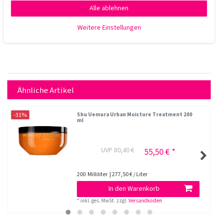
Alle ablehnen
Weitere Einstellungen
Ähnliche Artikel
-31%
Shu Uemura Urban Moisture Treatment 200
ml
UVP 80,40 €
55,50 € *
200
Milliliter
| 277,50 € / Liter
In den Warenkorb
*
inkl. ges. MwSt.
zzgl.
Versandkosten