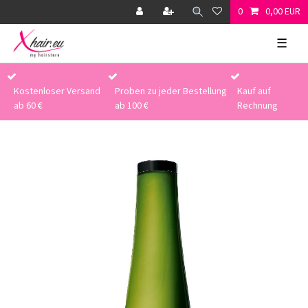
0
0,00 EUR
☰
Kostenloser Versand
Proben zu jeder Bestellung
Kauf auf
ab 60 €
ab 100 €
Rechnung