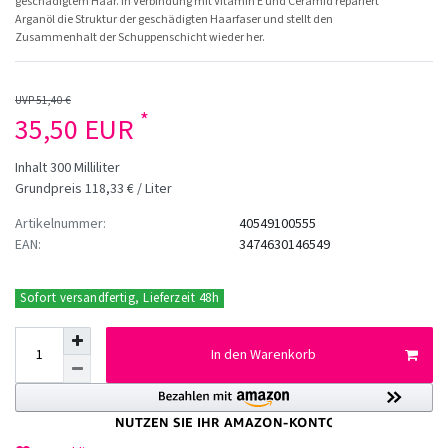
geschädigtem Haar. In Verbindung mit Vitamin E und Ceramid repariert
Arganöl die Struktur der geschädigten Haarfaser und stellt den
Zusammenhalt der Schuppenschicht wieder her.
UVP 51,40 €
*
35,50 EUR
Inhalt
300
Milliliter
Grundpreis
118,33 € / Liter
Artikelnummer:
40549100555
EAN:
3474630146549
Sofort versandfertig, Lieferzeit 48h
In den Warenkorb