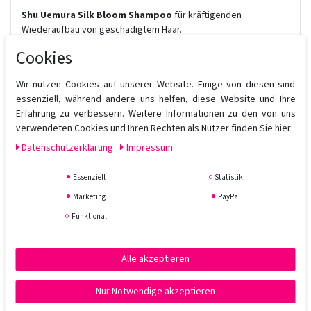
Shu Uemura Silk Bloom Shampoo
für kräftigenden
Wiederaufbau von geschädigtem Haar.
In Verbindung mit Vitamin E und Ceramid repariert Arganöl die
Cookies
Struktur der geschädigten Haarfaser
und stellt den Zusammenhalt der Schuppenschicht wieder her.
Wir nutzen Cookies auf unserer Website. Einige von diesen sind
essenziell, während andere uns helfen, diese Website und Ihre
INHALTSSTOFF:
Erfahrung zu verbessern. Weitere Informationen zu den von uns
Arganöl
verwendeten Cookies und Ihren Rechten als Nutzer finden Sie hier:
ANWENDUNG:
Daten­schutz­erklärung
Impressum
Für die tägliche Anwendung geeignet.
Ins feuchte Haar einmassieren und ausspülen.
Essenziell
Statistik
Marketing
PayPal
Funktional
Alle akzeptieren
Nur Notwendige akzeptieren