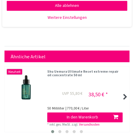
Alle ablehnen
Weitere Einstellungen
Ähnliche Artikel
Neuheit
Shu Uemura Ultimate Reset extreme repair
oil concentrate 50 ml
UVP 55,80 €
38,50 € *
50
Milliliter
| 770,00 € / Liter
In den Warenkorb
*
inkl. ges. MwSt.
zzgl.
Versandkosten