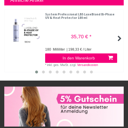
Ähnliche Artikel
System Professional LB5 LuxeBlond Bi-Phase
UV & Heat Protector 180 ml
35,70 € *
180
Milliliter
| 198,33 € / Liter
In den Warenkorb
*
inkl. ges. MwSt.
zzgl.
Versandkosten