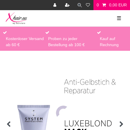
0
0,00 EUR
☰
Kostenloser Versand
Proben zu jeder
Kauf auf
ab 60 €
Bestellung ab 100 €
Rechnung