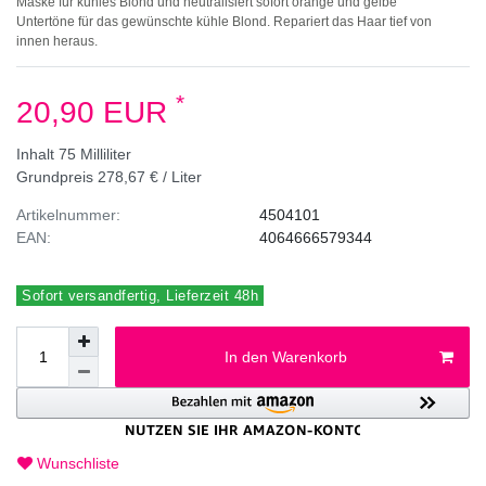
Maske für kühles Blond und neutralisiert sofort orange und gelbe
Untertöne für das gewünschte kühle Blond. Repariert das Haar tief von
innen heraus.
*
20,90 EUR
Inhalt
75
Milliliter
Grundpreis
278,67 € / Liter
Artikelnummer:
4504101
EAN:
4064666579344
Sofort versandfertig, Lieferzeit 48h
In den Warenkorb
Wunschliste