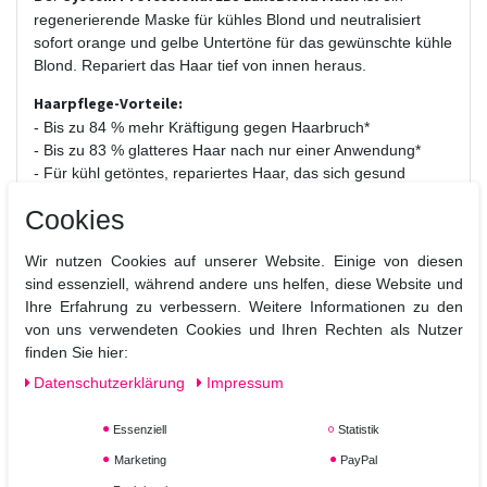
regenerierende Maske für kühles Blond und neutralisiert
sofort orange und gelbe Untertöne für das gewünschte kühle
Blond. Repariert das Haar tief von innen heraus.
Haarpflege-Vorteile:
- Bis zu 84 % mehr Kräftigung gegen Haarbruch*
- Bis zu 83 % glatteres Haar nach nur einer Anwendung*
- Für kühl getöntes, repariertes Haar, das sich gesund
anfühlt
Cookies
*im Vergleich zu leicht pflegendem Shampoo
Besonderheiten der Formulierung:
Wir nutzen Cookies auf unserer Website. Einige von diesen
-
Für geschädigtes, sprödes und empfindliches Haar
sind essenziell, während andere uns helfen, diese Website und
- Geeignet für gebleichtes und chemisch behandeltes Haar
Ihre Erfahrung zu verbessern. Weitere Informationen zu den
- Mit violetten Pigmenten
von uns verwendeten Cookies und Ihren Rechten als Nutzer
finden Sie hier:
Anwendung:
Daten­schutz­erklärung
Impressum
Nach dem Waschen eine münzgroße Menge auf das Haar
geben.
Essenziell
Statistik
Längen und Spitzen eindrehen, um die Maske gleichmäßig
zu verteilen.
Marketing
PayPal
Vor dem Ausspülen 5 Minuten einwirken lassen.