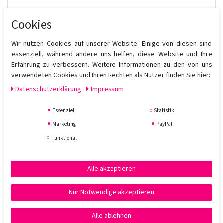
Produktbewertung
Cookies
Wir nutzen Cookies auf unserer Website. Einige von diesen sind
Das
SEB MAN The Multitasker 3in1 Hair, Beard & Body Wash
essenziell, während andere uns helfen, diese Website und Ihre
wurde entwickelt, um das Haar, den Bart und den Körper zu
Erfahrung zu verbessern. Weitere Informationen zu den von uns
reinigen. Es ist für alle Haartypen geeignet.
verwendeten Cookies und Ihren Rechten als Nutzer finden Sie hier:
Daten­schutz­erklärung
Impressum
Essenziell
Statistik
Marketing
PayPal
Funktional
Alle akzeptieren
Nur Notwendige akzeptieren
Alle ablehnen