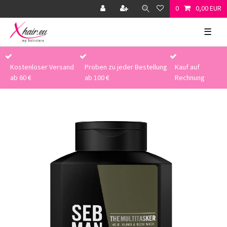
0
0,00 EUR
☰
Kostenloser Versand
Proben zu jeder Bestellung
Kauf auf
ab 60 €
ab 100 €
Rechnung