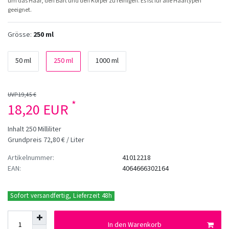
um das Haar, den Bart und den Körper zu reinigen. Es ist für alle Haartypen
geeignet.
Grösse:
250 ml
50 ml
250 ml
1000 ml
UVP 19,45 €
*
18,20 EUR
Inhalt
250
Milliliter
Grundpreis
72,80 € / Liter
Artikelnummer:
41012218
EAN:
4064666302164
Sofort versandfertig, Lieferzeit 48h
In den Warenkorb