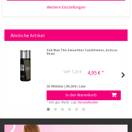
Weitere Einstellungen
Ähnliche Artikel
Seb Man The Smoother Conditioner
, Grösse:
50 ml
UVP 7,25 €
4,95 € *
50
Milliliter
| 99,00 € / Liter
In den Warenkorb
*
inkl. ges. MwSt.
zzgl.
Versandkosten