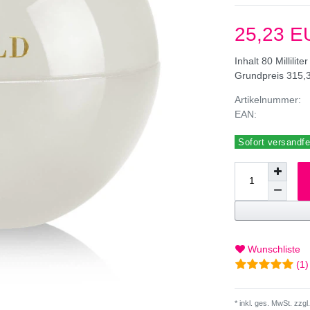
25,23 
Inhalt
80
Milliliter
Grundpreis
315,3
Artikelnummer:
EAN:
Sofort versandfer
Wunschliste
(1)
* inkl. ges. MwSt. zzgl.