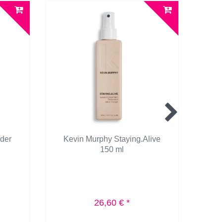
der
Kevin Murphy Staying.Alive
Kev
150 ml
26,60 € *