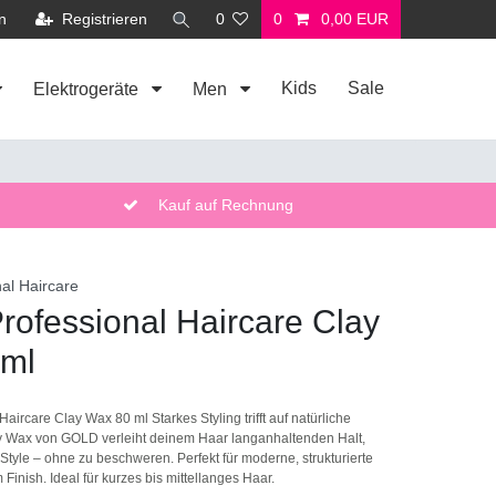
n
Registrieren
0
0
0,00 EUR
Kids
Sale
Elektrogeräte
Men
Kauf auf Rechnung
al Haircare
ofessional Haircare Clay
 ml
ircare Clay Wax 80 ml Starkes Styling trifft auf natürliche
ay Wax von GOLD verleiht deinem Haar langanhaltenden Halt,
 Style – ohne zu beschweren. Perfekt für moderne, strukturierte
Finish. Ideal für kurzes bis mittellanges Haar.