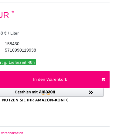
*
EUR
8 € / Liter
158430
5710990119938
tig, Lieferzeit 48h
In den Warenkorb
Versandkosten