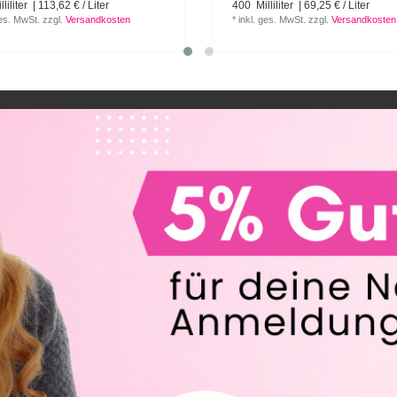
liliter
| 113,62 € / Liter
400
Milliliter
| 69,25 € / Liter
ges. MwSt.
zzgl.
Versandkosten
*
inkl. ges. MwSt.
zzgl.
Versandkosten