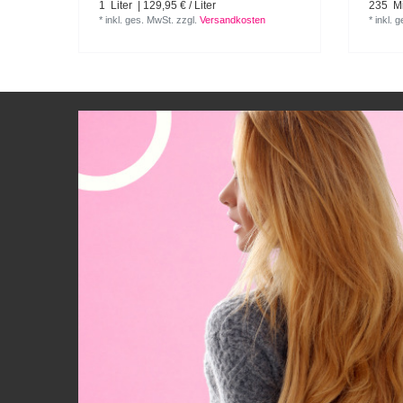
1
Liter
| 129,95 € / Liter
235
Mil
*
inkl. ges. MwSt.
zzgl.
Versandkosten
*
inkl. 