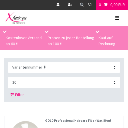
0
0,00 EUR
☰
Kostenloser Versand
Proben zu jeder Bestellung
Kauf auf
ab 60 €
ab 100 €
Rechnung
Filter
GOLD Professional Haircare Fiber Wax 80 ml