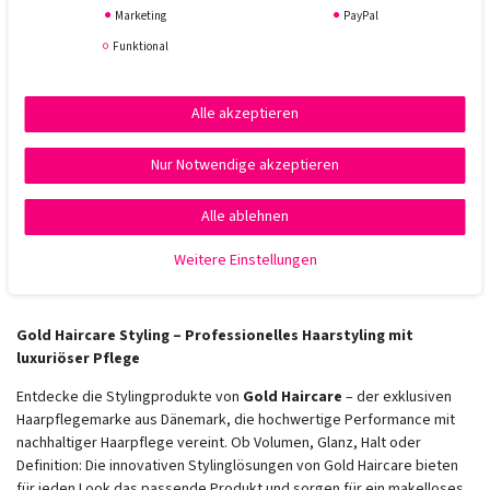
Marketing
PayPal
Funktional
GOLD Professional Haircare Dry Shampoo 200
ml
Alle akzeptieren
27,55 € *
Nur Notwendige akzeptieren
200
Milliliter
| 137,75 € / Liter
Alle ablehnen
In den Warenkorb
*
inkl. ges. MwSt.
zzgl.
Versandkosten
Weitere Einstellungen
Gold Haircare Styling – Professionelles Haarstyling mit
luxuriöser Pflege
Entdecke die Stylingprodukte von
Gold Haircare
– der exklusiven
Haarpflegemarke aus Dänemark, die hochwertige Performance mit
nachhaltiger Haarpflege vereint. Ob Volumen, Glanz, Halt oder
Definition: Die innovativen Stylinglösungen von Gold Haircare bieten
für jeden Look das passende Produkt und sorgen für ein makelloses