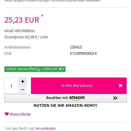
selbst anspruchsvolle Stylings – ohne Rückstände oder Verkleben.
*
25,23 EUR
Inhalt
400
Milliliter
Grundpreis
63,08 € / Liter
Artikelnummer:
158415
EAN:
5710990000014
Sofort versandfertig, Lieferzeit 48h
In den Warenkorb
Wunschliste
* inkl. ges. MwSt. zzgl.
Versandkosten