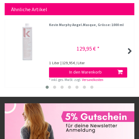
Ähnliche Artikel
Kevin Murphy Angel.Masque
, Grösse: 1000 ml
129,95 € *
1
Liter
| 129,95 € / Liter
In den Warenkorb
*
inkl. ges. MwSt.
zzgl.
Versandkosten