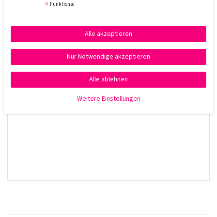
Funktional
Anwendung:
Aus ca. 25–30 cm Entfernung gleichmäßig auf das
trockene, gestylte Haar sprühen. Für maximalen Halt in
Alle akzeptieren
mehreren Schichten auftragen oder gezielt einzelne Partien
fixieren.
Nur Notwendige akzeptieren
Alle ablehnen
Weitere Einstellungen