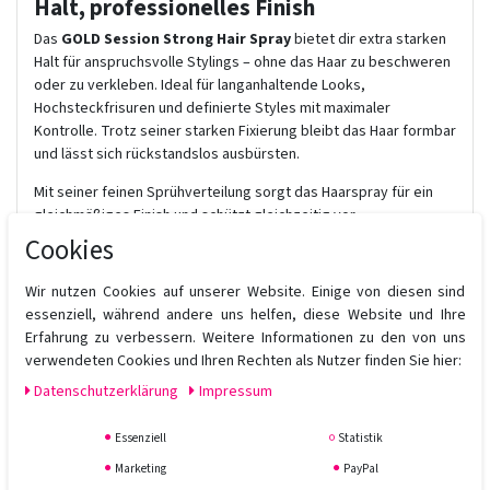
Halt, professionelles Finish
Das
GOLD Session Strong Hair Spray
bietet dir extra starken
Halt für anspruchsvolle Stylings – ohne das Haar zu beschweren
oder zu verkleben. Ideal für langanhaltende Looks,
Hochsteckfrisuren und definierte Styles mit maximaler
Kontrolle. Trotz seiner starken Fixierung bleibt das Haar formbar
und lässt sich rückstandslos ausbürsten.
Mit seiner feinen Sprühverteilung sorgt das Haarspray für ein
gleichmäßiges Finish und schützt gleichzeitig vor
Luftfeuchtigkeit und Frizz – auch bei hoher Beanspruchung.
Cookies
Produktvorteile:
Wir nutzen Cookies auf unserer Website. Einige von diesen sind
Extra starker Halt für langanhaltende Stylings
essenziell, während andere uns helfen, diese Website und Ihre
Kein Verkleben, keine Rückstände
Erfahrung zu verbessern. Weitere Informationen zu den von uns
Schützt vor Luftfeuchtigkeit & Frizz
verwendeten Cookies und Ihren Rechten als Nutzer finden Sie hier:
Ideal für Hochsteckfrisuren, Locken & strukturierte Styles
Daten­schutz­erklärung
Impressum
Professionelle 400-ml-Größe
Leicht auszubürsten
Essenziell
Statistik
Vegan & tierversuchsfrei
Marketing
PayPal