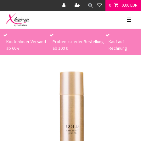
0
0,00 EUR
☰
Kostenloser Versand
Proben zu jeder Bestellung
Kauf auf
ab 60 €
ab 100 €
Rechnung