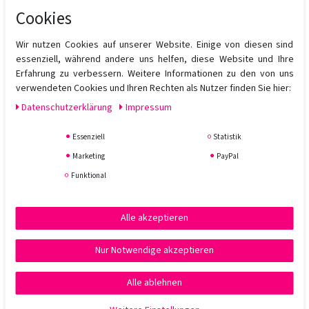
Cookies
Besonders geeignet für ein seidenmattes Finish für alle Short
Cuts.
Wir nutzen Cookies auf unserer Website. Einige von diesen sind
Anwendung:
essenziell, während andere uns helfen, diese Website und Ihre
Die gewünschte Menge gut zwischen den Handflächen
Erfahrung zu verbessern. Weitere Informationen zu den von uns
verreiben und ins handtuchtrockene oder trockene Haar geben.
verwendeten Cookies und Ihren Rechten als Nutzer finden Sie hier:
Beliebig in Form stylen.
Daten­schutz­erklärung
Impressum
Essenziell
Statistik
Marketing
PayPal
Funktional
Alle akzeptieren
Nur Notwendige akzeptieren
Alle ablehnen