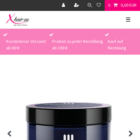
0
0,00 EUR
☰
Kostenloser Versand
Proben zu jeder Bestellung
Kauf auf
ab 60 €
ab 100 €
Rechnung