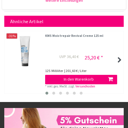
Weitere Einstellungen
Ähnliche Artikel
-31%
KMS Moistrepair Revival Creme 125 ml
UVP 36,40 €
25,20 € *
125
Milliliter
| 201,60 € / Liter
In den Warenkorb
*
inkl. ges. MwSt.
zzgl.
Versandkosten