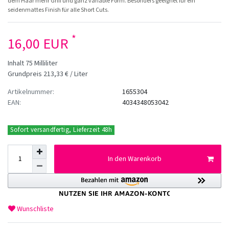
dem Haar mehr Griff und ganz variable Form. Besonders geeignet für ein
seidenmattes Finish für alle Short Cuts.
*
16,00 EUR
Inhalt
75
Milliliter
Grundpreis
213,33 € / Liter
Artikelnummer:
1655304
EAN:
4034348053042
Sofort versandfertig, Lieferzeit 48h
In den Warenkorb
Wunschliste