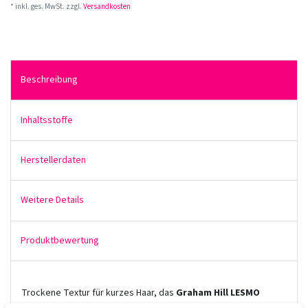
* inkl. ges. MwSt. zzgl.
Versandkosten
Beschreibung
Inhaltsstoffe
Herstellerdaten
Weitere Details
Produktbewertung
Trockene Textur für kurzes Haar, das
Graham Hill LESMO
Moulding Clay
gibt dem Haar mehr Griff und ganz variable Form.