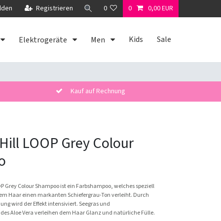
lden
Registrieren
0
0
0,00 EUR
Kids
Sale
Elektrogeräte
Men
Kauf auf Rechnung
ill LOOP Grey Colour
o
 Grey Colour Shampoo ist ein Farbshampoo, welches speziell
em Haar einen markanten Schiefergrau-Ton verleiht. Durch
g wird der Effekt intensiviert. Seegras und
des Aloe Vera verleihen dem Haar Glanz und natürliche Fülle.