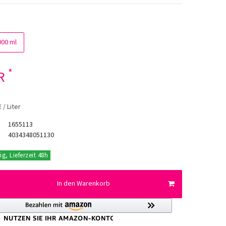
000 ml
*
UR
 / Liter
1655113
4034348051130
ig, Lieferzeit 48h
In den Warenkorb