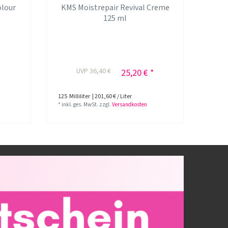
olour
KMS Moistrepair Revival Creme
125 ml
UVP 36,40 €
25,20 € *
125
Milliliter
| 201,60 € / Liter
*
inkl. ges. MwSt.
zzgl.
Versandkosten