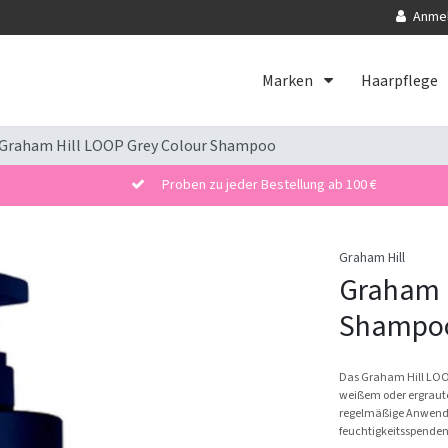
Anme
Marken
Haarpflege
Graham Hill LOOP Grey Colour Shampoo
Proben zu jeder Bestellung ab 100 €
Graham Hill
Graham H
Shampo
Das Graham Hill LOOP
weißem oder ergraut
regelmäßige Anwendun
feuchtigkeitsspenden