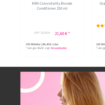
KMS Colorvitality Blonde
Gr
Conditioner 250 ml
UVP 29,60 €
21,60 € *
250
Milliliter
| 86,40 € / Liter
100
Mill
*
inkl. ges. MwSt.
zzgl.
Versandkosten
*
inkl. 