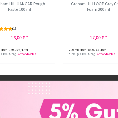
aham Hill HANGAR Rough
Graham Hill LOOP Grey C
Paste 100 ml
Foam 200 ml
(1)
16,00 € *
17,00 € *
iliter
| 160,00 € / Liter
200
Milliliter
| 85,00 € / Liter
ges. MwSt.
zzgl.
Versandkosten
*
inkl. ges. MwSt.
zzgl.
Versandkosten