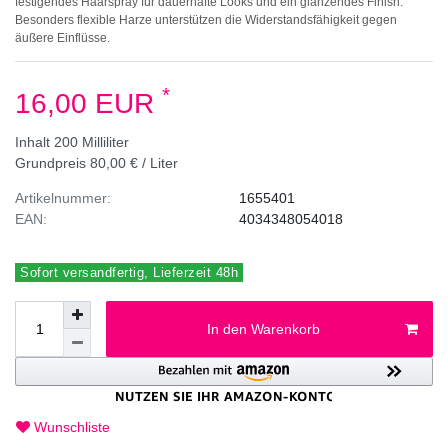
festigendes Haarspray für dauerhafte Looks und ein glänzendes Finish.
Besonders flexible Harze unterstützen die Widerstandsfähigkeit gegen
äußere Einflüsse.
*
16,00 EUR
Inhalt
200
Milliliter
Grundpreis
80,00 € / Liter
Artikelnummer:
1655401
EAN:
4034348054018
Sofort versandfertig, Lieferzeit 48h
In den Warenkorb
Wunschliste