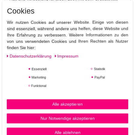
LUFFIELD Flexible Styling Spray
ist ein extra stark
Cookies
festigendes Haarspray für dauerhafte Looks und ein
glänzendes Finish. Besonders flexible Harze unterstützen
Wir nutzen Cookies auf unserer Website. Einige von diesen
die Widerstandsfähigkeit gegen äußere Einflüsse.
sind essenziell, während andere uns helfen, diese Website und
Ihre Erfahrung zu verbessern. Weitere Informationen zu den
Anwendung:
von uns verwendeten Cookies und Ihren Rechten als Nutzer
Ins frottierte Haar sprühen und in Form bringen. Als Finish
finden Sie hier:
zunächst in die Handflächen oder direkt auf das trockene
Haar und die fertige Frisur geben.
Daten­schutz­erklärung
Impressum
Essenziell
Statistik
Marketing
PayPal
Funktional
Alle akzeptieren
Nur Notwendige akzeptieren
Alle ablehnen