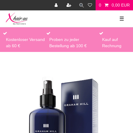
0
0,00 EUR
☰
Kostenloser Versand
Proben zu jeder
Kauf auf
ab 60 €
Bestellung ab 100 €
Rechnung