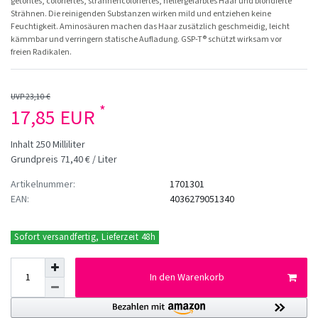
getöntes, coloriertes, strähnencoloriertes, hellergefärbtes Haar und blondierte
Strähnen. Die reinigenden Substanzen wirken mild und entziehen keine
Feuchtigkeit. Aminosäuren machen das Haar zusätzlich geschmeidig, leicht
kämmbar und verringern statische Aufladung. GSP-T® schützt wirksam vor
freien Radikalen.
UVP 23,10 €
*
17,85 EUR
Inhalt
250
Milliliter
Grundpreis
71,40 € / Liter
Artikelnummer:
1701301
EAN:
4036279051340
Sofort versandfertig, Lieferzeit 48h
In den Warenkorb