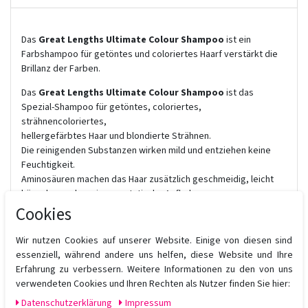
Das
Great Lengths Ultimate Colour Shampoo
ist ein
Farbshampoo für getöntes und coloriertes Haarf verstärkt die
Brillanz der Farben.
Das
Great Lengths Ultimate Colour Shampoo
ist das
Spezial-Shampoo für getöntes, coloriertes,
strähnencoloriertes,
hellergefärbtes Haar und blondierte Strähnen.
Die reinigenden Substanzen wirken mild und entziehen keine
Feuchtigkeit.
Aminosäuren machen das Haar zusätzlich geschmeidig, leicht
kämmbar und verringern statische Aufladung.
GSP-T® schützt wirksam vor freien Radikalen.
Cookies
Der pH-Wert 5,5 ist ideal für die Kopfhaut.
Vor allem aber beugt SOLAMER TM GR8 dem Abbau und
Wir nutzen Cookies auf unserer Website. Einige von diesen sind
Ausbleichen der Farben vor.
essenziell, während andere uns helfen, diese Website und Ihre
Lang anhaltende Leuchtkraft und hinreißender Glanz bilde sich
Erfahrung zu verbessern. Weitere Informationen zu den von uns
immer wieder auf´s Neue.
verwendeten Cookies und Ihren Rechten als Nutzer finden Sie hier:
Daten­schutz­erklärung
Impressum
Anwendung: