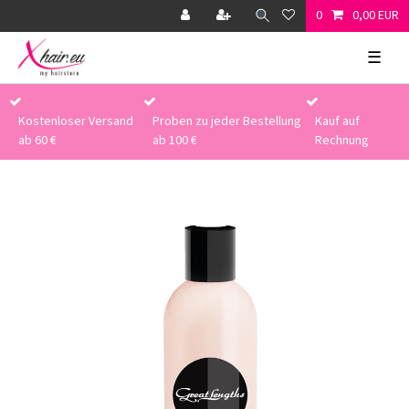
0
0,00 EUR
☰
Kostenloser Versand
Proben zu jeder Bestellung
Kauf auf
ab 60 €
ab 100 €
Rechnung