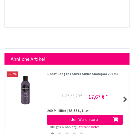
Ähnliche Artikel
-20%
Great Lengths Silver Shine Shampoo 200 ml
UVP 22,20 €
17,67 € *
200
Milliliter
| 88,35 € / Liter
In den Warenkorb
*
inkl. ges. MwSt.
zzgl.
Versandkosten