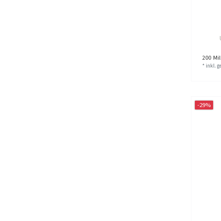
200
Mill
*
inkl. 
-29%