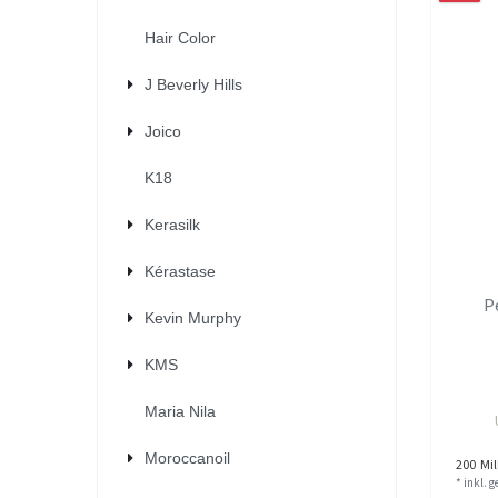
Hair Color
J Beverly Hills
Joico
K18
Kerasilk
Kérastase
P
Kevin Murphy
KMS
Maria Nila
Moroccanoil
200
Mill
*
inkl. 