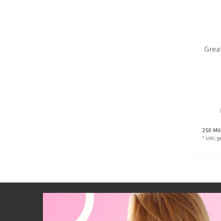
Grea
250
Mill
*
inkl. 