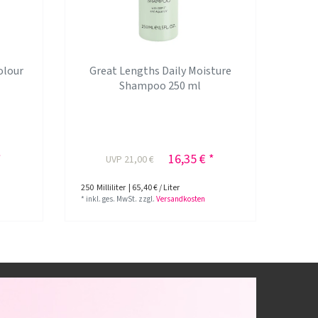
olour
Great Lengths Daily Moisture
Shampoo 250 ml
*
16,35 € *
UVP 21,00 €
250
Milliliter
| 65,40 € / Liter
*
inkl. ges. MwSt.
zzgl.
Versandkosten