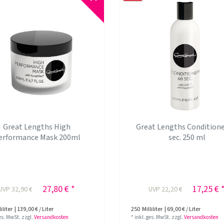
Great Lengths High
Great Lengths Conditione
erformance Mask 200ml
sec. 250 ml
27,80 € *
17,25 € 
UVP 32,90 €
UVP 22,20 €
iliter
| 139,00 € / Liter
250
Milliliter
| 69,00 € / Liter
ges. MwSt.
zzgl.
Versandkosten
*
inkl. ges. MwSt.
zzgl.
Versandkosten