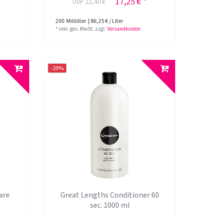
*
17,25 € *
UVP 22,40 €
200
Milliliter
| 86,25 € / Liter
*
inkl. ges. MwSt.
zzgl.
Versandkosten
-29%
are
Great Lengths Conditioner 60
sec. 1000 ml