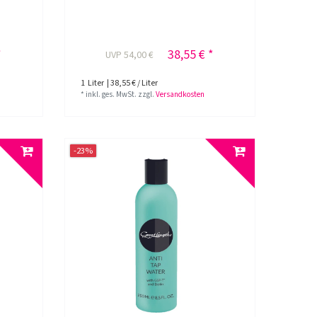
*
38,55 € *
UVP 54,00 €
1
Liter
| 38,55 € / Liter
*
inkl. ges. MwSt.
zzgl.
Versandkosten
-23%