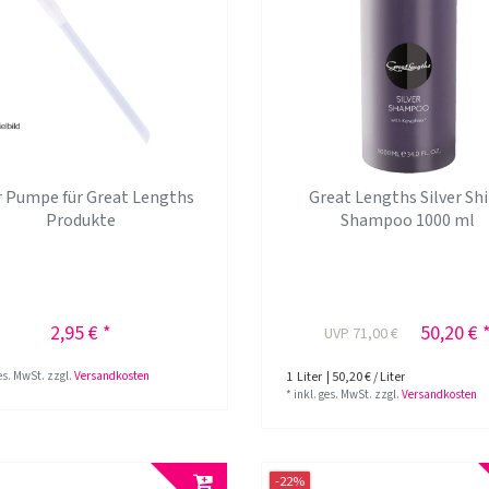
r Pumpe für Great Lengths
Great Lengths Silver Sh
Produkte
Shampoo 1000 ml
2,95 € *
50,20 € 
UVP 71,00 €
ges. MwSt.
zzgl.
Versandkosten
1
Liter
| 50,20 € / Liter
*
inkl. ges. MwSt.
zzgl.
Versandkosten
-22%