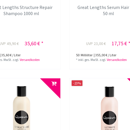
t Lengths Structure Repair
Great Lengths Serum Hair 
Shampoo 1000 ml
50 ml
35,60 € *
17,75 € 
UVP 49,90 €
UVP 23,00 €
| 35,60 € / Liter
50
Milliliter
| 355,00 € / Liter
ges. MwSt.
zzgl.
Versandkosten
*
inkl. ges. MwSt.
zzgl.
Versandkosten
-23%