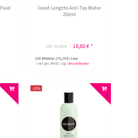
Fluid
Great Lengths Anti Tap Water
250ml
*
18,80 € *
UVP 24,40 €
250
Milliliter
| 75,20 € / Liter
*
inkl. ges. MwSt.
zzgl.
Versandkosten
-22%