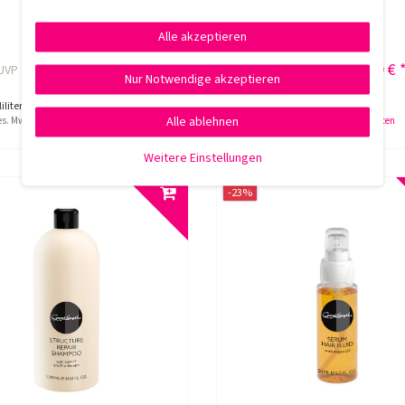
Alle akzeptieren
18,80 € *
20,30 € 
UVP 24,40 €
UVP 26,50 €
Nur Notwendige akzeptieren
iliter
| 94,00 € / Liter
200
Milliliter
| 101,50 € / Liter
Alle ablehnen
ges. MwSt.
zzgl.
Versandkosten
*
inkl. ges. MwSt.
zzgl.
Versandkosten
Weitere Einstellungen
-23%