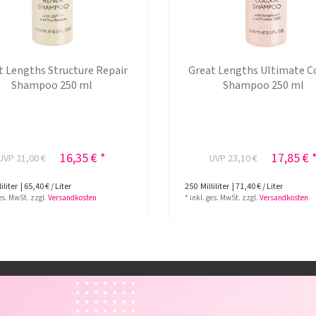
t Lengths Structure Repair
Great Lengths Ultimate C
Shampoo 250 ml
Shampoo 250 ml
16,35 € *
17,85 € 
UVP 21,00 €
UVP 23,10 €
iliter
| 65,40 € / Liter
250
Milliliter
| 71,40 € / Liter
ges. MwSt.
zzgl.
Versandkosten
*
inkl. ges. MwSt.
zzgl.
Versandkosten