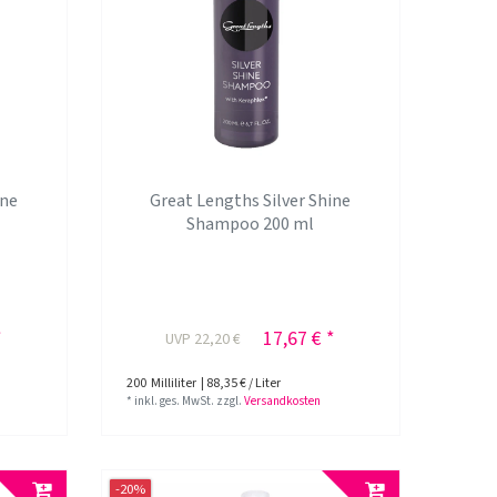
ine
Great Lengths Silver Shine
Shampoo 200 ml
*
17,67 € *
UVP 22,20 €
200
Milliliter
| 88,35 € / Liter
*
inkl. ges. MwSt.
zzgl.
Versandkosten
-20%