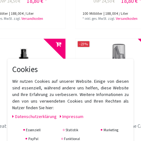
18,80 € *
18,80 € 
UVP 24,50 €
UVP 24,50 €
iliter
| 188,00 € / Liter
100
Milliliter
| 188,00 € / Liter
ges. MwSt.
zzgl.
Versandkosten
*
inkl. ges. MwSt.
zzgl.
Versandkosten
-23%
Cookies
Wir nutzen Cookies auf unserer Website. Einige von diesen
sind essenziell, während andere uns helfen, diese Website
und Ihre Erfahrung zu verbessern. Weitere Informationen zu
den von uns verwendeten Cookies und Ihren Rechten als
Nutzer finden Sie hier:
Daten­schutz­erklärung
Impressum
eat Lengths Heat & Care
Great Lengths Volume C
Essenziell
Statistik
Marketing
Spray 200 ml
Mousse 200 ml
PayPal
Funktional