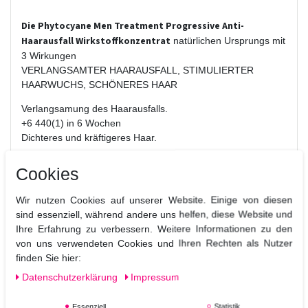
Die Phytocyane Men Treatment Progressive Anti-
Haarausfall Wirkstoffkonzentrat
natürlichen Ursprungs mit
3 Wirkungen
VERLANGSAMTER HAARAUSFALL, STIMULIERTER
HAARWUCHS, SCHÖNERES HAAR
Verlangsamung des Haarausfalls.
+6 440(1) in 6 Wochen
Dichteres und kräftigeres Haar.
Diese Behandlung richtet sich an Männer mit alters- oder
Cookies
erblich bedingtem, starkem Haarausfall. Progressiver
Haarausfall, gekennzeichnet durch dünner werdendes Haar
Wir nutzen Cookies auf unserer Website. Einige von diesen
an den betroffenen Stellen: Schläfen, Geheimratsecken,
sind essenziell, während andere uns helfen, diese Website und
Oberkopf seit mehr als 6 Monaten.
Ihre Erfahrung zu verbessern. Weitere Informationen zu den
von uns verwendeten Cookies und Ihren Rechten als Nutzer
95% Inhaltsstoffe natürlichen Ursprungs, angereichert mit
finden Sie hier:
einem patentierten Maca-Extrakt, einer biovektorisierten
Aminosäure und einem patentierten Shiitaké-Extrakt.
Daten­schutz­erklärung
Impressum
Nicht ausspülbar, nicht fettend, nicht klebend.
Essenziell
Statistik