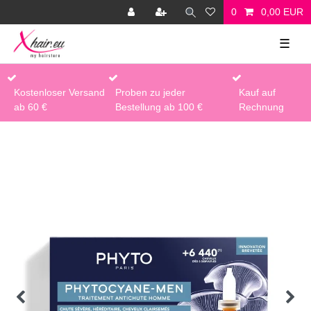
0
0,00 EUR
☰
Kostenloser Versand
Proben zu jeder
Kauf auf
ab 60 €
Bestellung ab 100 €
Rechnung