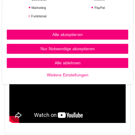
Marketing
PayPal
Einfache Anwendung:
Funktional
3 Monate Behandlungsdauer.
3 Ampullen pro Woche für 3 Monate.
Nach der Anwendung des Shampoos auf das
Alle akzeptieren
handtuchtrockene Haar die gesamte Ampulle
abschnittsweise auftragen. Sanft einmassieren. Nicht
Nur Notwendige akzeptieren
ausspülen.
Alle ablehnen
Weitere Einstellungen