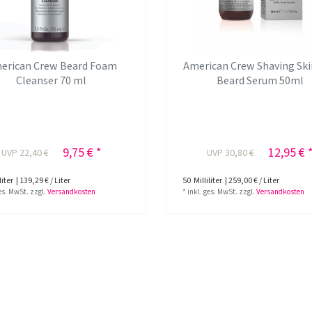
erican Crew Beard Foam
American Crew Shaving Ski
Cleanser 70 ml
Beard Serum 50ml
9,75 € *
12,95 € 
UVP 22,40 €
UVP 30,80 €
liter
| 139,29 € / Liter
50
Milliliter
| 259,00 € / Liter
ges. MwSt.
zzgl.
Versandkosten
*
inkl. ges. MwSt.
zzgl.
Versandkosten