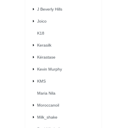
J Beverly Hills
Joico
K18
Kerasilk
Kérastase
Kevin Murphy
KMS
Maria Nila
Moroccanoil
Milk_shake