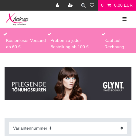
0
0,00 EUR
☰
Kostenloser Versand
Proben zu jeder
Kauf auf
ab 60 €
Bestellung ab 100 €
Rechnung