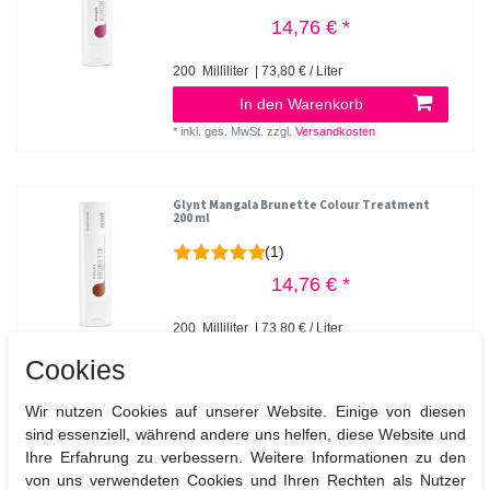
14,76 € *
200
Milliliter
| 73,80 € / Liter
In den Warenkorb
*
inkl. ges. MwSt.
zzgl.
Versandkosten
Glynt Mangala Brunette Colour Treatment
200 ml
(1)
14,76 € *
200
Milliliter
| 73,80 € / Liter
In den Warenkorb
Cookies
*
inkl. ges. MwSt.
zzgl.
Versandkosten
Wir nutzen Cookies auf unserer Website. Einige von diesen
sind essenziell, während andere uns helfen, diese Website und
Ihre Erfahrung zu verbessern. Weitere Informationen zu den
Glynt Mangala Farbauffrischung
von uns verwendeten Cookies und Ihren Rechten als Nutzer