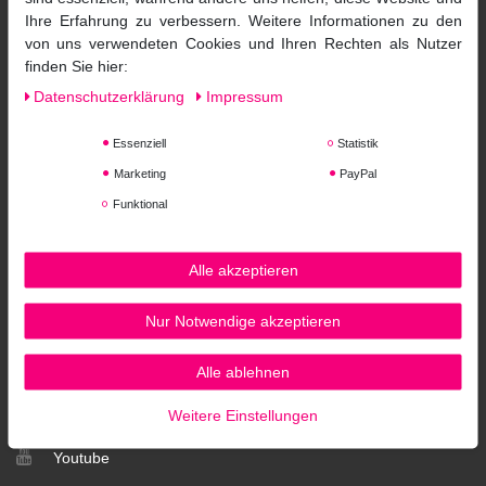
Newsletter
Ihre Erfahrung zu verbessern. Weitere Informationen zu den
Datenschutz
von uns verwendeten Cookies und Ihren Rechten als Nutzer
AGB
finden Sie hier:
Impressum
Daten­schutz­erklärung
Impressum
Widerrufsformular
Essenziell
Statistik
Service
Marketing
PayPal
Zahlungsarten
Funktional
Versandkosten
Widerrufsrecht
Hilfe
Alle akzeptieren
Beratung
Unser Salon
Nur Notwendige akzeptieren
Social Media
Alle ablehnen
Facebook
Weitere Einstellungen
Instagram
Youtube