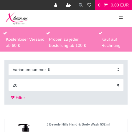
0
0,00 EUR
☰
Kostenloser Versand
Proben zu jeder
Kauf auf
ab 60 €
Bestellung ab 100 €
Rechnung
Filter
J Beverly Hills Hand & Body Wash 532 ml