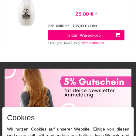
25,00 € *
236
Milliliter
| 105,93 € / Liter
In den Warenkorb
*
inkl. ges. MwSt.
zzgl.
Versandkosten
Cookies
Aigner Fössinger OG
Wir nutzen Cookies auf unserer Website. Einige von diesen
Kontakt
sind essenziell, während andere uns helfen, diese Website und