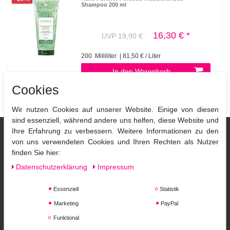
Shampoo 200 ml
16,30 € *
UVP 19,90 €
200
Milliliter
| 81,50 € / Liter
In den Warenkorb
*
inkl. ges. MwSt.
zzgl.
Versandkosten
Cookies
Wir nutzen Cookies auf unserer Website. Einige von diesen
sind essenziell, während andere uns helfen, diese Website und
Ihre Erfahrung zu verbessern. Weitere Informationen zu den
von uns verwendeten Cookies und Ihren Rechten als Nutzer
finden Sie hier:
Daten­schutz­erklärung
Impressum
Essenziell
Statistik
Marketing
PayPal
Aigner Fössinger OG
Funktional