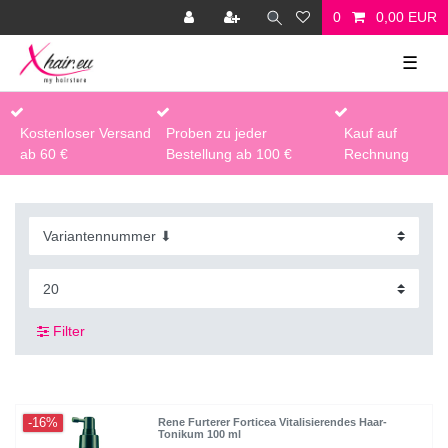
0
0,00 EUR
☰
Kostenloser Versand
Proben zu jeder
Kauf auf
ab 60 €
Bestellung ab 100 €
Rechnung
Filter
-16%
Rene Furterer Forticea Vitalisierendes Haar-
Tonikum 100 ml