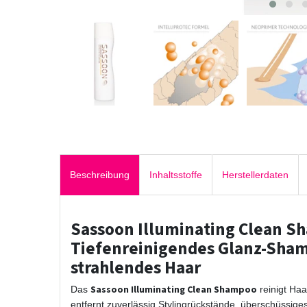
Beschreibung
Inhaltsstoffe
Herstellerdaten
Sassoon Illuminating Clean S
Tiefenreinigendes Glanz-Shamp
strahlendes Haar
Sassoon Illuminating Clean Shampoo
Das
reinigt Ha
entfernt zuverlässig Stylingrückstände, überschüssige