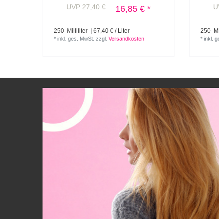
UVP 27,40 €
U
16,85 € *
250
Milliliter
| 67,40 € / Liter
250
Mil
*
inkl. ges. MwSt.
zzgl.
Versandkosten
*
inkl. 