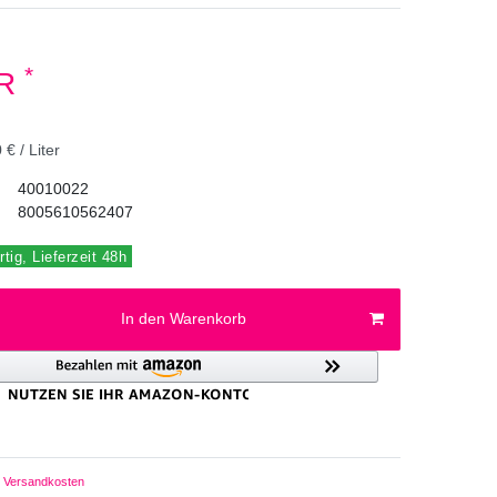
*
UR
 € / Liter
40010022
8005610562407
tig, Lieferzeit 48h
In den Warenkorb
Versandkosten