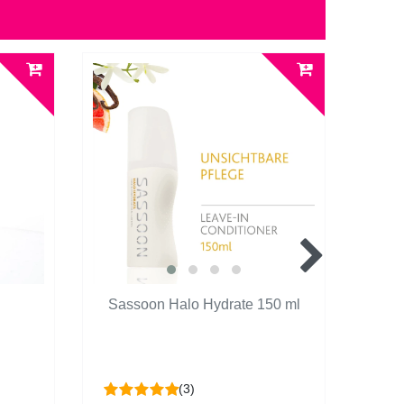
g
Sassoon Halo Hydrate 150 ml
Sas
(3)