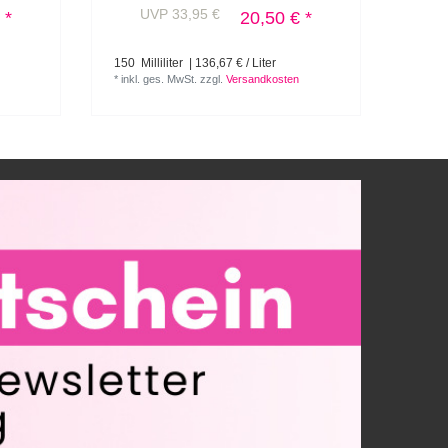
UVP 33,95 €
 *
20,50 € *
150
Milliliter
| 136,67 € / Liter
30
Mil
*
inkl. ges. MwSt.
zzgl.
Versandkosten
*
inkl.