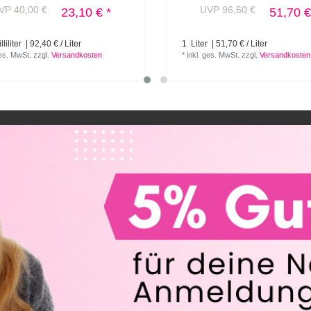
VP 40,00 €
UVP 96,60 €
23,10 € *
51,70 €
liliter
| 92,40 € / Liter
1
Liter
| 51,70 € / Liter
ges. MwSt.
zzgl.
Versandkosten
*
inkl. ges. MwSt.
zzgl.
Versandkosten