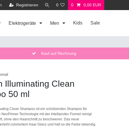
n
Registrieren
0
0
0,00 EUR
Kids
Sale
Elektrogeräte
Men
Kauf auf Rechnung
ional
 Illuminating Clean
o 50 ml
nating Clean Shampoo ist ein schützendes Shampoo für
e NeoPrimer Technologie mit der Intelliprotec Formel reinigt
nft, ohne den Haarschnitt zu beschweren. Das neue
erleiht coloriertem Haar Glanz und hält so die Farbe lebendig.