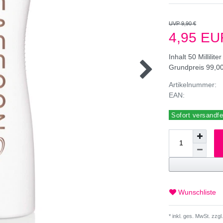
UVP 9,90 €
4,95 E
Inhalt
50
Milliliter
Grundpreis
99,00
Artikelnummer:
EAN:
Sofort versandfer
Wunschliste
* inkl. ges. MwSt. zzgl.