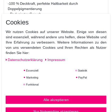
-100 % Deckkraft, perfekte Haltbarkeit durch
Doppelpigmentierung
- Reduzierter Geruch
- Einfache Anwendung
Cookies
Wenig Ammoniak: 0,8 - 3,0% um Hautirritationen zu
Wir nutzen Cookies auf unserer Website. Einige von diesen
verhindern positive Ladung der Pflege in der Haarfarbe,
sind essenziell, während andere uns helfen, diese Website und
somit bestes Eindringen möglich.
Ihre Erfahrung zu verbessern. Weitere Informationen zu den
Hair Color kann als Tönung und als Haarfarbe verwendet
von uns verwendeten Cookies und Ihren Rechten als Nutzer
werden.
finden Sie hier:
Daten­schutz­erklärung
Impressum
Hier finden Sie Online die Farbkarten:
Farbkarte 1
,
Farbkarte 2
,
Farbkarte 3
,
Farbkarte 4
.
Essenziell
Statistik
Marketing
PayPal
Funktional
Alle akzeptieren
Nur Notwendige akzeptieren