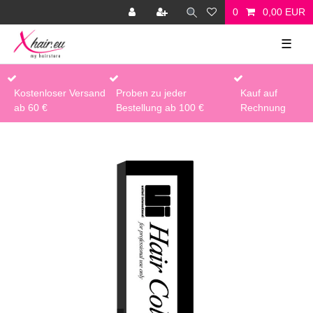
0
0,00 EUR
☰
Kostenloser Versand
Proben zu jeder
Kauf auf
ab 60 €
Bestellung ab 100 €
Rechnung