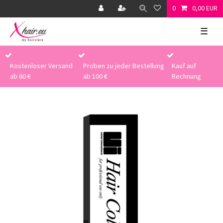
0
0,00 EUR
☰
Kostenloser Versand
Proben zu jeder Bestellung
Kauf auf
ab 60 €
ab 100 €
Rechnung