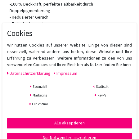
-100 % Deckkraft, perfekte Haltbarkeit durch
Doppelpigmentierung
- Reduzierter Geruch
- Einfache Anwendung
Cookies
Wenig Ammoniak: 0,8 - 3,0% um Hautirritationen zu verhindern
positive Ladung der Pflege in der Haarfarbe, somit bestes
Wir nutzen Cookies auf unserer Website. Einige von diesen sind
Eindringen möglich.
essenziell, während andere uns helfen, diese Website und Ihre
Erfahrung zu verbessern. Weitere Informationen zu den von uns
Hair Color kann als Tönung und als Haarfarbe verwendet werden.
verwendeten Cookies und Ihren Rechten als Nutzer finden Sie hier:
Hier finden Sie Online die Farbkarten:
Farbkarte 1
,
Farbkarte 2
,
Daten­schutz­erklärung
Impressum
Farbkarte 3
,
Farbkarte 4
.
Essenziell
Statistik
Marketing
PayPal
Funktional
Alle akzeptieren
Nur Notwendige akzeptieren