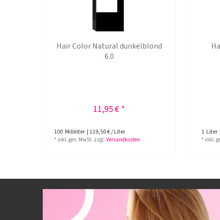
Hair Color Natural dunkelblond
Ha
6.0
11,95 € *
100
Milliliter
| 119,50 € / Liter
1
Liter
*
inkl. ges. MwSt.
zzgl.
Versandkosten
*
inkl. 