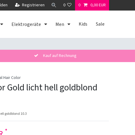
lden
Registrieren
0
0
0,00 EUR
Kids
Sale
Elektrogeräte
Men
Kauf auf Rechnung
al Hair Color
r Gold licht hell goldblond
hell goldblond 10.3
*
UR