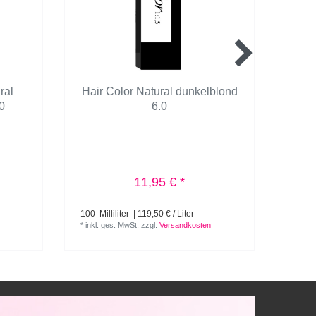
ral
Hair Color Natural dunkelblond
Ha
0
6.0
int
11,95 € *
100
Milliliter
| 119,50 € / Liter
100
Mi
*
inkl. ges. MwSt.
zzgl.
Versandkosten
*
inkl.