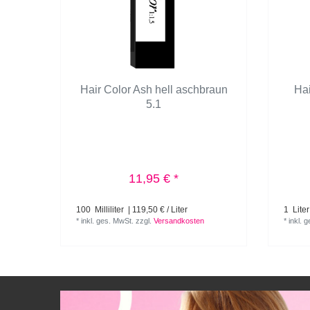
Hair Color Ash hell aschbraun
Hai
5.1
11,95 € *
100
Milliliter
| 119,50 € / Liter
1
Liter
*
inkl. ges. MwSt.
zzgl.
Versandkosten
*
inkl. 