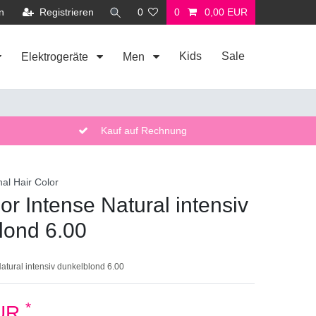
n
Registrieren
0
0
0,00 EUR
Kids
Sale
Elektrogeräte
Men
Kauf auf Rechnung
nal Hair Color
or Intense Natural intensiv
lond 6.00
Natural intensiv dunkelblond 6.00
*
EUR