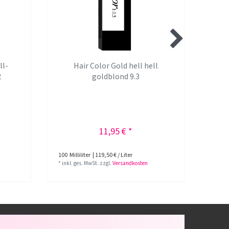
ll-
Hair Color Gold hell hell
2
goldblond 9.3
11,95 € *
100
Milliliter
| 119,50 € / Liter
100
Mil
*
inkl. ges. MwSt.
zzgl.
Versandkosten
*
inkl.