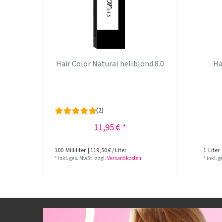
Hair Color Natural hellblond 8.0
Ha
(2)
11,95 € *
100
Milliliter
| 119,50 € / Liter
1
Liter
*
inkl. ges. MwSt.
zzgl.
Versandkosten
*
inkl. 