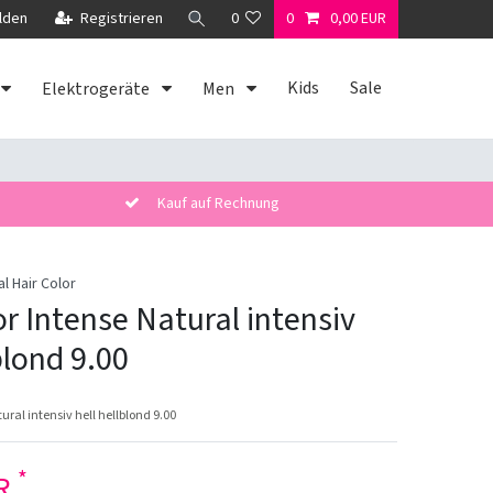
lden
Registrieren
0
0
0,00 EUR
Kids
Sale
Elektrogeräte
Men
Kauf auf Rechnung
al Hair Color
or Intense Natural intensiv
blond 9.00
ural intensiv hell hellblond 9.00
*
UR