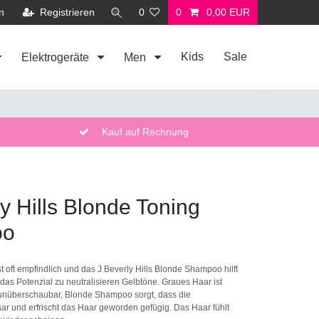
n
Registrieren
0
0
0,00 EUR
Kids
Sale
Elektrogeräte
Men
Kauf auf Rechnung
y Hills Blonde Toning
oo
t oft empfindlich und das J Beverly Hills Blonde Shampoo hilft
 das Potenzial zu neutralisieren Gelbtöne. Graues Haar ist
 unüberschaubar, Blonde Shampoo sorgt, dass die
r und erfrischt das Haar geworden gefügig. Das Haar fühlt