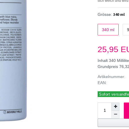
sich weich und wird
340 ml
Grösse:
340 ml
25,95 
Inhalt
340
Millilit
Grundpreis
76,32
Artikelnummer:
EAN:
Sofort versandfer