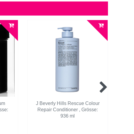
num
J Beverly Hills Rescue Colour
J 
sse:
Repair Conditioner
, Grösse:
and 
936 ml