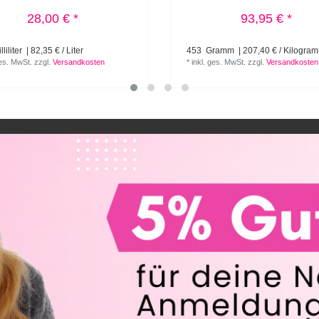
28,00 € *
93,95 € *
liliter
| 82,35 € / Liter
453
Gramm
| 207,40 € / Kilogra
ges. MwSt.
zzgl.
Versandkosten
*
inkl. ges. MwSt.
zzgl.
Versandkosten