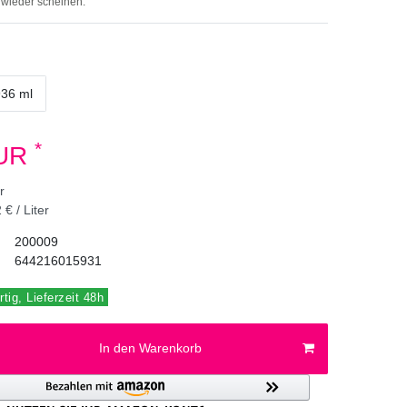
 wieder scheinen.
936 ml
*
EUR
er
 € / Liter
200009
644216015931
tig, Lieferzeit 48h
In den Warenkorb