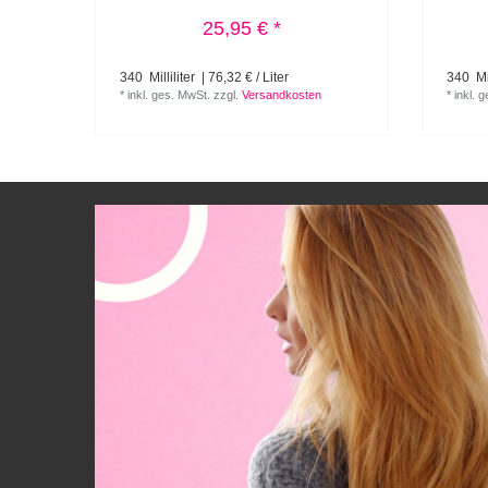
25,95 € *
340
Milliliter
| 76,32 € / Liter
340
Mil
*
inkl. ges. MwSt.
zzgl.
Versandkosten
*
inkl. 