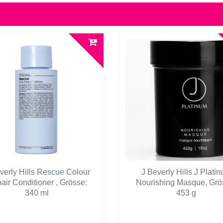
verly Hills Rescue Colour
J Beverly Hills J Plati
air Conditioner
, Grösse:
Nourishing Masque
, Grö
340 ml
453 g