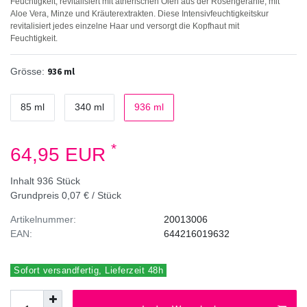
Feuchtigkeit, revitalisiert mit ätherischen Ölen aus der Rosengeranie, mit
Aloe Vera, Minze und Kräuterextrakten. Diese Intensivfeuchtigkeitskur
revitalisiert jedes einzelne Haar und versorgt die Kopfhaut mit
Feuchtigkeit.
936 ml
Grösse:
85 ml
340 ml
936 ml
*
64,95 EUR
Inhalt
936
Stück
Grundpreis
0,07 € / Stück
Artikelnummer:
20013006
EAN:
644216019632
Sofort versandfertig, Lieferzeit 48h