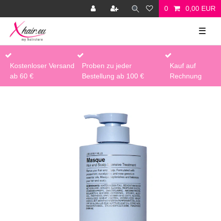
0
0,00 EUR
☰
Kostenloser Versand
Proben zu jeder
Kauf auf
ab 60 €
Bestellung ab 100 €
Rechnung