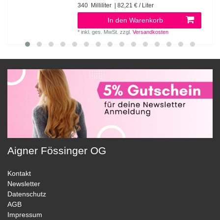
340
Milliliter
| 82,21 € / Liter
In den Warenkorb
*
inkl. ges. MwSt.
zzgl.
Versandkosten
Aigner Fössinger OG
Kontakt
Newsletter
Datenschutz
AGB
Impressum