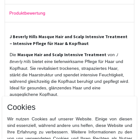
Produktbewertung
J Beverly Hills Masque Hair and Scalp Intensive Treatment
– Intensive Pflege für Haar & Kopfhaut
Masque Hair and Scalp Intensive Treatment
J
Die
von
Beverly Hills
bietet eine tiefenwirksame Pflege für Haar und
Kopfhaut. Sie revitalisiert trockenes, strapaziertes Haar,
stärkt die Haarstruktur und spendet intensive Feuchtigkeit,
während gleichzeitig die Kopfhaut beruhigt und gepflegt wird.
Ideal für gesundes, glänzendes Haar und eine
ausgeglichene Kopfhaut.
Vorteile auf einen Blick:
Cookies
Intensive Feuchtigkeit & Pflege für Haar und Kopfhaut
Wir nutzen Cookies auf unserer Website. Einige von diesen
Stärkt die Haarstruktur und reduziert Haarbruch
sind essenziell, während andere uns helfen, diese Website und
Beruhigt und pflegt die Kopfhaut
Ihre Erfahrung zu verbessern. Weitere Informationen zu den
Verbessert Geschmeidigkeit, Glanz und Kämmbarkeit
von uns verwendeten Cookies und Ihren Rechten als Nutzer