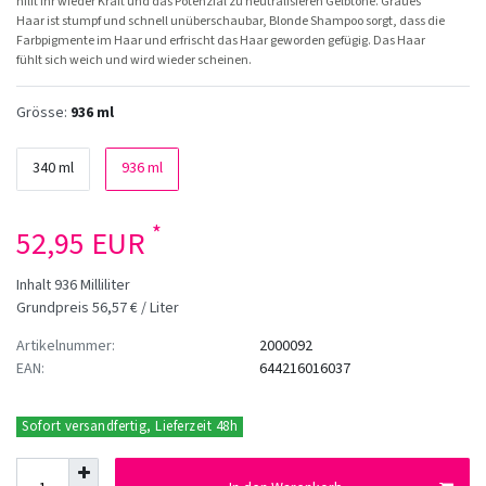
hilft ihr wieder Kraft und das Potenzial zu neutralisieren Gelbtöne. Graues
Haar ist stumpf und schnell unüberschaubar, Blonde Shampoo sorgt, dass die
Farbpigmente im Haar und erfrischt das Haar geworden gefügig. Das Haar
fühlt sich weich und wird wieder scheinen.
Grösse:
936 ml
340 ml
936 ml
*
52,95 EUR
Inhalt
936
Milliliter
Grundpreis
56,57 € / Liter
Artikelnummer:
2000092
EAN:
644216016037
Sofort versandfertig, Lieferzeit 48h