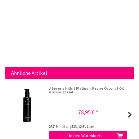
Ähnliche Artikel
J Beverly Hills J Platinum Revive Coconut Oil
,
Grösse: 237 ml
78,95 € *
237
Milliliter
| 333,12 € / Liter
In den Warenkorb