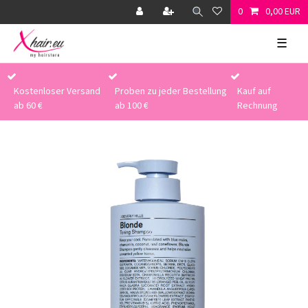
0
0,00 EUR
☰
Kostenloser Versand
Proben zu jeder Bestellung
Kauf auf
ab 60 €
ab 100 €
Rechnung