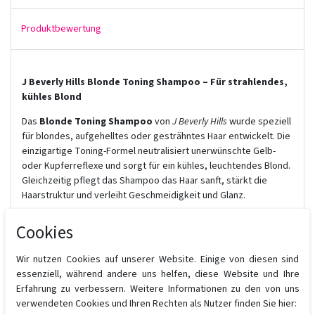
Produktbewertung
J Beverly Hills Blonde Toning Shampoo – Für strahlendes,
kühles Blond
Das
Blonde Toning Shampoo
von
J Beverly Hills
wurde speziell
für blondes, aufgehelltes oder gesträhntes Haar entwickelt. Die
einzigartige Toning-Formel neutralisiert unerwünschte Gelb-
oder Kupferreflexe und sorgt für ein kühles, leuchtendes Blond.
Gleichzeitig pflegt das Shampoo das Haar sanft, stärkt die
Haarstruktur und verleiht Geschmeidigkeit und Glanz.
Vorteile auf einen Blick:
Cookies
Neutralisiert Gelb- und Kupferreflexe
Pflegt blondes Haar ohne zu beschweren
Wir nutzen Cookies auf unserer Website. Einige von diesen sind
Verleiht Geschmeidigkeit, Glanz & Definition
essenziell, während andere uns helfen, diese Website und Ihre
Schützt die Haarfarbe vor dem Verblassen
Erfahrung zu verbessern. Weitere Informationen zu den von uns
Sulfat- & parabenfrei
verwendeten Cookies und Ihren Rechten als Nutzer finden Sie hier: