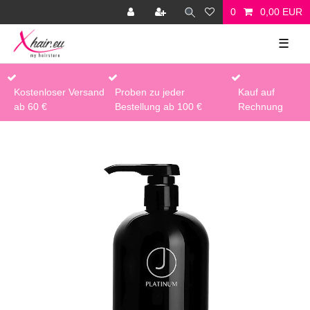
0
0,00 EUR
☰
Kostenloser Versand
Proben zu jeder
Kauf auf
ab 60 €
Bestellung ab 100 €
Rechnung