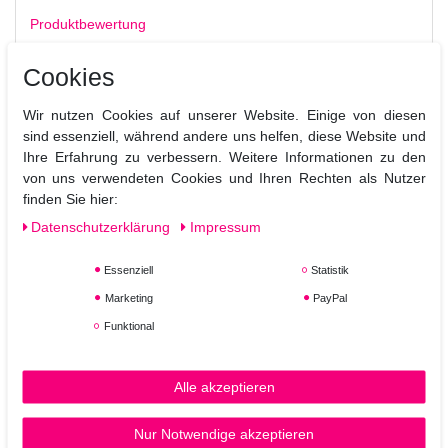
Produktbewertung
Cookies
J Beverly Hills Platinum Volume Conditioner
Das
ist e
in
Wir nutzen Cookies auf unserer Website. Einige von diesen
sanfter und stärkender Conditioner zugleich, der das
sind essenziell, während andere uns helfen, diese Website und
Volumen steigert und die Schuppenchicht schließt. Schützt
Ihre Erfahrung zu verbessern. Weitere Informationen zu den
ebenso farbbehandeltes Haar und ist frei von Parabenen.
von uns verwendeten Cookies und Ihren Rechten als Nutzer
Anwendung:
finden Sie hier:
Nach der Haarwäsche auftragen. Arbeiten Sie von den
Daten­schutz­erklärung
Impressum
Spitzen bis zur Kopfhaut und lassen Sie es dann gründlich
aufgehen.
Essenziell
Statistik
Marketing
PayPal
Funktional
Alle akzeptieren
Nur Notwendige akzeptieren