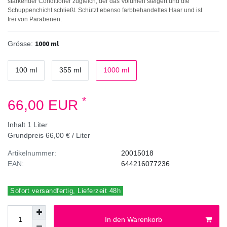
stärkender Conditioner zugleich, der das Volumen steigert und die
Schuppenchicht schließt. Schützt ebenso farbbehandeltes Haar und ist
frei von Parabenen.
1000 ml
Grösse:
100 ml
355 ml
1000 ml
*
66,00 EUR
Inhalt
1
Liter
Grundpreis
66,00 € / Liter
Artikelnummer:
20015018
EAN:
644216077236
Sofort versandfertig, Lieferzeit 48h
In den Warenkorb