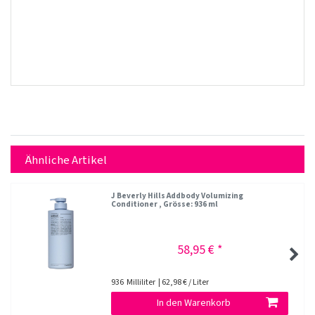
Ähnliche Artikel
J Beverly Hills Addbody Volumizing
Conditioner
, Grösse: 936 ml
58,95 € *
936
Milliliter
| 62,98 € / Liter
In den Warenkorb