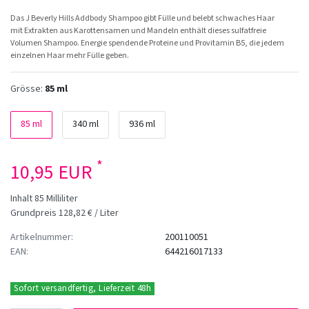
Das J Beverly Hills Addbody Shampoo gibt Fülle und belebt schwaches Haar
mit Extrakten aus Karottensamen und Mandeln enthält dieses sulfatfreie
Volumen Shampoo. Energie spendende Proteine und Provitamin B5, die jedem
einzelnen Haar mehr Fülle geben.
Grösse:
85 ml
85 ml
340 ml
936 ml
*
10,95 EUR
Inhalt
85
Milliliter
Grundpreis
128,82 € / Liter
Artikelnummer:
200110051
EAN:
644216017133
Sofort versandfertig, Lieferzeit 48h