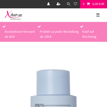
0
0,00 EUR
☰
Kostenloser Versand
Proben zu jeder Bestellung
Kauf auf
ab 60 €
ab 100 €
Rechnung