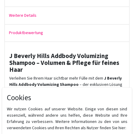
Weitere Details
Produktbewertung
J Beverly Hills Addbody Volumizing
Shampoo – Volumen & Pflege für feines
Haar
Verleihen Sie Ihrem Haar sichtbar mehr Fülle mit dem
J Beverly
Hills Addbody Volumizing Shampoo
– der exklusiven Lösung
für feines, plattes oder kraftloses Haar. Dieses professionelle
Cookies
Volumenshampoo
wurde speziell entwickelt, um das Haar
sanft zu reinigen, ohne es zu beschweren, und dabei für
Wir nutzen Cookies auf unserer Website. Einige von diesen sind
maximales Volumen und spürbare Leichtigkeit zu sorgen.
essenziell, während andere uns helfen, diese Website und Ihre
Vorteile auf einen Blick:
Erfahrung zu verbessern. Weitere Informationen zu den von uns
verwendeten Cookies und Ihren Rechten als Nutzer finden Sie hier:
Leichte Reinigung
für feines bis normales Haar