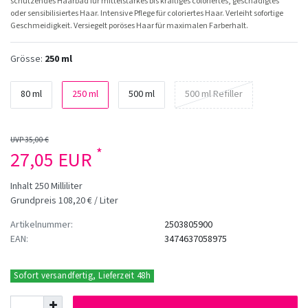
schützendes Haarbad für mittelstarkes bis kräftiges coloriertes, geschädigtes
oder sensibilisiertes Haar. Intensive Pflege für coloriertes Haar. Verleiht sofortige
Geschmeidigkeit. Versiegelt poröses Haar für maximalen Farberhalt.
Grösse:
250 ml
80 ml
250 ml
500 ml
500 ml Refiller
UVP 35,00 €
*
27,05 EUR
Inhalt
250
Milliliter
Grundpreis
108,20 € / Liter
Artikelnummer:
2503805900
EAN:
3474637058975
Sofort versandfertig, Lieferzeit 48h