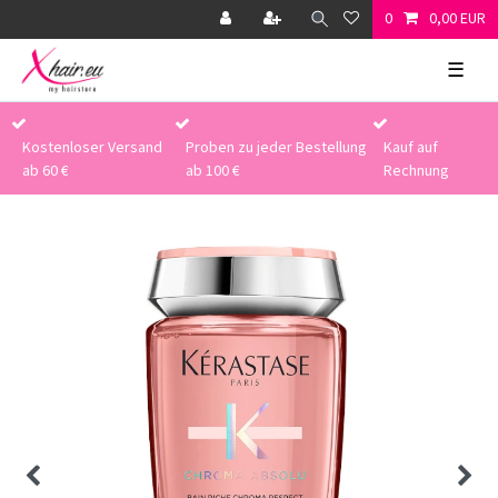
0
0,00 EUR
☰
Kostenloser Versand
Proben zu jeder Bestellung
Kauf auf
ab 60 €
ab 100 €
Rechnung