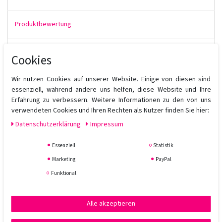
Produktbewertung
Cookies
Das
Kérastase Chroma Absolu Bain Riche Chroma Respect
ist ein pflegendes, schützendes Haarbad für mittelstarkes bis
Wir nutzen Cookies auf unserer Website. Einige von diesen sind
kräftiges coloriertes, geschädigtes oder sensibilisiertes Haar.
essenziell, während andere uns helfen, diese Website und Ihre
Intensive Pflege für coloriertes Haar.
Erfahrung zu verbessern. Weitere Informationen zu den von uns
Verleiht sofortige Geschmeidigkeit. Versiegelt poröses Haar für
verwendeten Cookies und Ihren Rechten als Nutzer finden Sie hier:
maximalen Farberhalt.
Ohne Sulfate.
Daten­schutz­erklärung
Impressum
Anwendung:
Auf das feuchte Haar auftragen. Aufschäumen. Ausspülen.
Essenziell
Statistik
Wiederholen. Bei Kontakt mit den Augen sofort gründlich mit
Marketing
PayPal
Wasser spülen.
Funktional
Alle akzeptieren