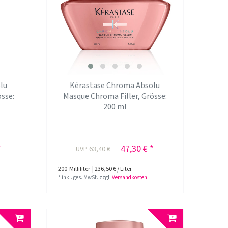
lu
Kérastase Chroma Absolu
össe:
Masque Chroma Filler
, Grösse:
200 ml
*
47,30 € *
UVP 63,40 €
200
Milliliter
| 236,50 € / Liter
*
inkl. ges. MwSt.
zzgl.
Versandkosten