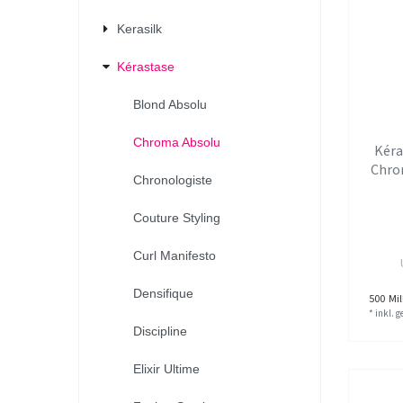
Kerasilk
Kérastase
Blond Absolu
Chroma Absolu
Kéra
Chro
Chronologiste
Couture Styling
Curl Manifesto
Densifique
500
Mill
*
inkl. 
Discipline
Elixir Ultime