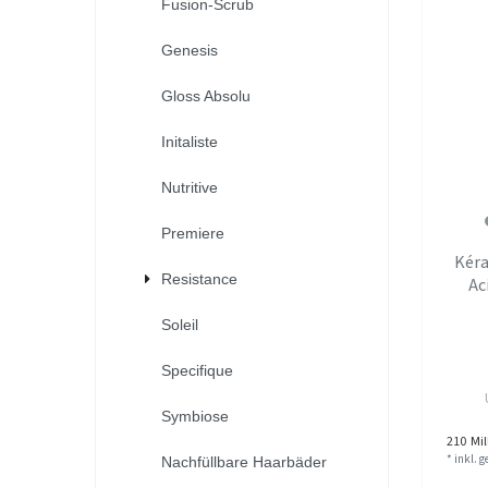
Fusion-Scrub
Genesis
Gloss Absolu
Initaliste
Nutritive
Premiere
Kéra
Resistance
Ac
Soleil
Specifique
Symbiose
210
Mill
*
inkl. 
Nachfüllbare Haarbäder