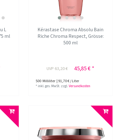
u L
Kérastase Chroma Absolu Bain
75 ml
Riche Chroma Respect
, Grösse:
500 ml
*
45,85 € *
UVP 63,20 €
500
Milliliter
| 91,70 € / Liter
*
inkl. ges. MwSt.
zzgl.
Versandkosten