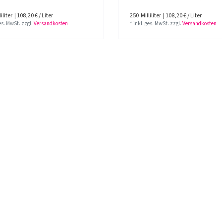
iliter
| 108,20 € / Liter
250
Milliliter
| 108,20 € / Liter
ges. MwSt.
zzgl.
Versandkosten
*
inkl. ges. MwSt.
zzgl.
Versandkosten