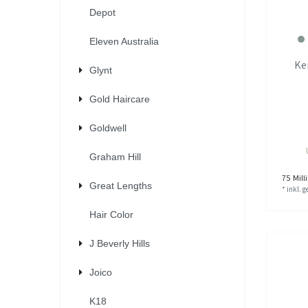
Depot
Eleven Australia
Ke
Glynt
Gold Haircare
Goldwell
Graham Hill
75
Milli
Great Lengths
*
inkl. 
Hair Color
J Beverly Hills
Joico
K18