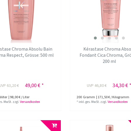
stase Chroma Absolu Bain
Kérastase Chroma Abso
ma Respect
, Grösse: 500 ml
Fondant Cica Chroma
, Gr
200 ml
49,00 € *
34,30 € 
UVP 63,20 €
UVP 46,80 €
iliter
| 98,00 € / Liter
200
Gramm
| 171,50 € / Kilogramm
ges. MwSt.
zzgl.
Versandkosten
*
inkl. ges. MwSt.
zzgl.
Versandkosten