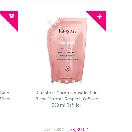
 Bain
Kérastase Chroma Absolu Bain
250 ml
Riche Chroma Respect
, Grösse:
500 ml Refiller
*
29,80 € *
UVP 44,90 €