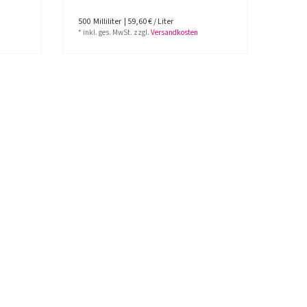
500
Milliliter
| 59,60 € / Liter
*
inkl. ges. MwSt.
zzgl.
Versandkosten