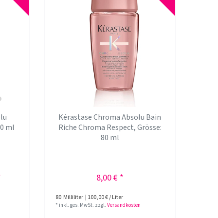
lu
Kérastase Chroma Absolu Bain
0 ml
Riche Chroma Respect
, Grösse:
80 ml
*
8,00 € *
80
Milliliter
| 100,00 € / Liter
*
inkl. ges. MwSt.
zzgl.
Versandkosten