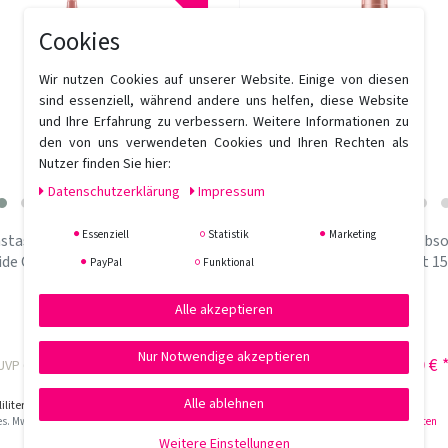
Cookies
Wir nutzen Cookies auf unserer Website. Einige von diesen
sind essenziell, während andere uns helfen, diese Website
und Ihre Erfahrung zu verbessern. Weitere Informationen zu
den von uns verwendeten Cookies und Ihren Rechten als
Nutzer finden Sie hier:
Daten­schutz­erklärung
Impressum
Essenziell
Statistik
Marketing
stase Chroma Absolu Soin
Kérastase Chroma Abso
ide Chroma Gloss 210 ml
Serum Chroma Protect 15
PayPal
Funktional
Alle akzeptieren
Nur Notwendige akzeptieren
48,10 € *
35,80 € 
UVP 63,40 €
UVP 45,20 €
Alle ablehnen
iliter
| 229,05 € / Liter
150
Milliliter
| 238,67 € / Liter
ges. MwSt.
zzgl.
Versandkosten
*
inkl. ges. MwSt.
zzgl.
Versandkosten
Weitere Einstellungen