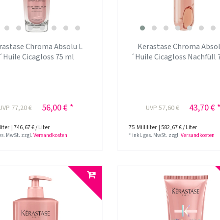
rastase Chroma Absolu L
Kerastase Chroma Absol
´Huile Cicagloss 75 ml
´Huile Cicagloss Nachfüll 
56,00 € *
43,70 € 
UVP 77,20 €
UVP 57,60 €
liter
| 746,67 € / Liter
75
Milliliter
| 582,67 € / Liter
ges. MwSt.
zzgl.
Versandkosten
*
inkl. ges. MwSt.
zzgl.
Versandkosten