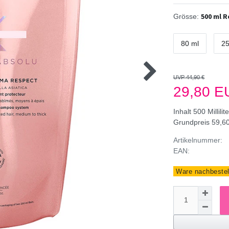
500 ml R
Grösse:
80 ml
25
UVP 44,90 €
29,80 
Inhalt
500
Millilit
Grundpreis
59,60
Artikelnummer:
EAN:
Ware nachbestell