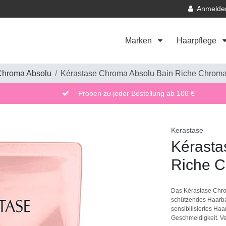
Anmelde
Marken
Haarpflege
hroma Absolu
Kérastase Chroma Absolu Bain Riche Chrom
Proben zu jeder Bestellung ab 100 €
Kerastase
Kérasta
Riche 
Das Kérastase Chro
schützendes Haarbad 
sensibilisiertes Haar
Geschmeidigkeit. Ve