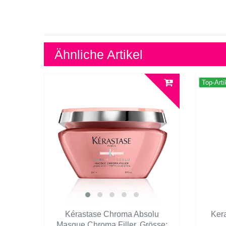
Ähnliche Artikel
Top-Arti
Kérastase Chroma Absolu
Ker
Masque Chroma Filler
, Grösse: