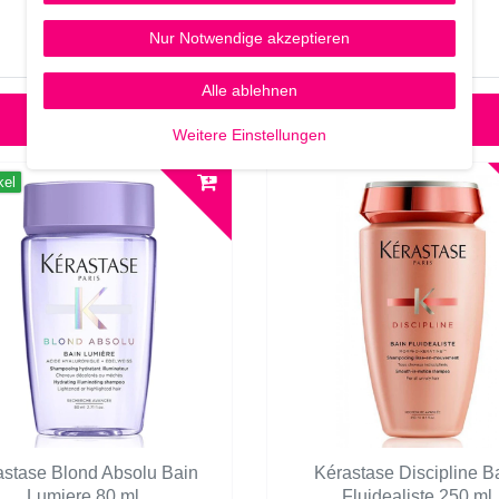
Nur Notwendige akzeptieren
Alle ablehnen
Weitere Einstellungen
kel
astase Blond Absolu Bain
Kérastase Discipline B
Lumiere 80 ml
Fluidealiste 250 ml