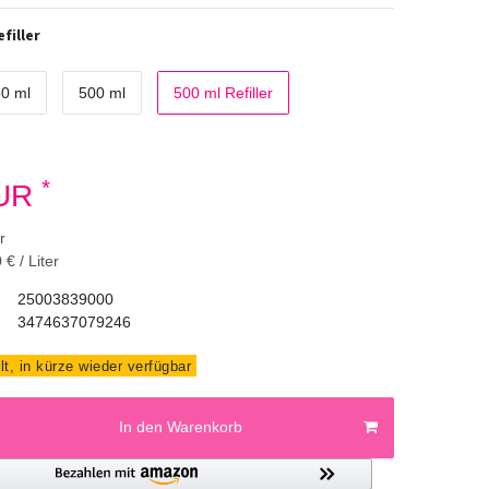
efiller
0 ml
500 ml
500 ml Refiller
*
EUR
er
 € / Liter
25003839000
3474637079246
t, in kürze wieder verfügbar
In den Warenkorb