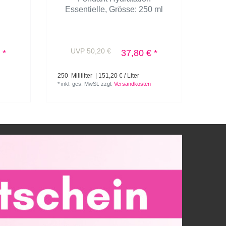
Essentielle
, Grösse: 250 ml
UVP 50,20 €
U
 *
37,80 € *
250
Milliliter
| 151,20 € / Liter
200
G
*
inkl. ges. MwSt.
zzgl.
Versandkosten
*
inkl.