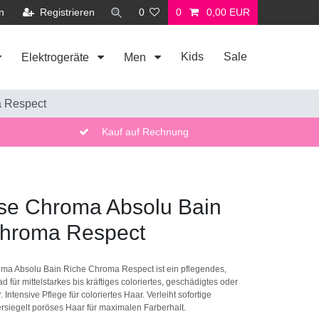
n
Registrieren
0
0
0,00 EUR
Kids
Sale
Elektrogeräte
Men
a Respect
Kauf auf Rechnung
se Chroma Absolu Bain
Chroma Respect
ma Absolu Bain Riche Chroma Respect ist ein pflegendes,
für mittelstarkes bis kräftiges coloriertes, geschädigtes oder
. Intensive Pflege für coloriertes Haar. Verleiht sofortige
rsiegelt poröses Haar für maximalen Farberhalt.