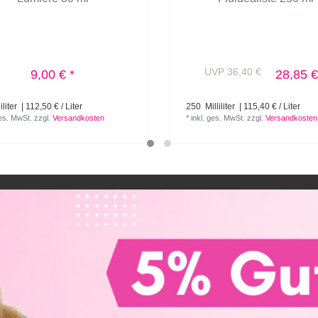
UVP 36,40 €
9,00 € *
28,85 €
iliter
| 112,50 € / Liter
250
Milliliter
| 115,40 € / Liter
ges. MwSt.
zzgl.
Versandkosten
*
inkl. ges. MwSt.
zzgl.
Versandkosten