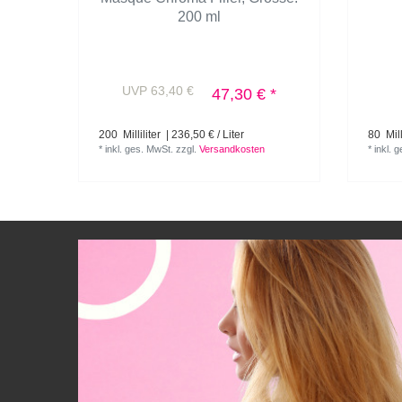
200 ml
UVP 63,40 €
47,30 € *
200
Milliliter
| 236,50 € / Liter
80
Mill
*
inkl. ges. MwSt.
zzgl.
Versandkosten
*
inkl. 