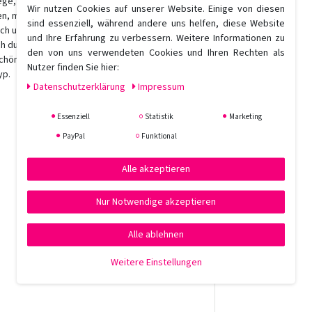
ge, die es braucht: Eine exklusive Anti-
Wir nutzen Cookies auf unserer Website. Einige von diesen
gen, mit unterschiedlichem Ausmaß an Haarverlust.
sind essenziell, während andere uns helfen, diese Website
uch und durch eine geschwächte Haarwurzel zu
und Ihre Erfahrung zu verbessern. Weitere Informationen zu
ch durch die Stärkung der Haarfaser und
den von uns verwendeten Cookies und Ihren Rechten als
 schöner durch einen gesünderen, volleren Look.
Nutzer finden Sie hier:
yp.
Daten­schutz­erklärung
Impressum
Essenziell
Statistik
Marketing
PayPal
Funktional
Alle akzeptieren
Nur Notwendige akzeptieren
Alle ablehnen
Weitere Einstellungen