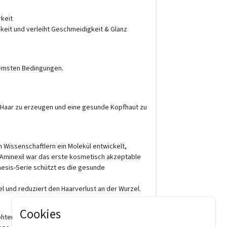
rkeit
gkeit und verleiht Geschmeidigkeit & Glanz
remsten Bedingungen.
es Haar zu erzeugen und eine gesunde Kopfhaut zu
Wissenschaftlern ein Molekül entwickelt,
 Aminexil war das erste kosmetisch akzeptable
enesis-Serie schützt es die gesunde
zel und reduziert den Haarverlust an der Wurzel.
Cookies
rhöhtem Haarverlust zu kämpfen haben. Handeln