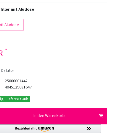
filler mit Aludose
mit Aludose
*
UR
€ / Liter
25000001442
4045129031647
ig, Lieferzeit 48h
In den Warenkorb