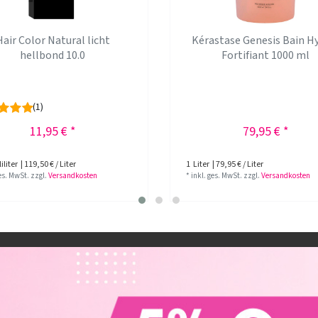
Hair Color Natural licht
Kérastase Genesis Bain H
hellbond 10.0
Fortifiant 1000 ml
(1)
11,95 € *
79,95 € *
iliter
| 119,50 € / Liter
1
Liter
| 79,95 € / Liter
ges. MwSt.
zzgl.
Versandkosten
*
inkl. ges. MwSt.
zzgl.
Versandkosten