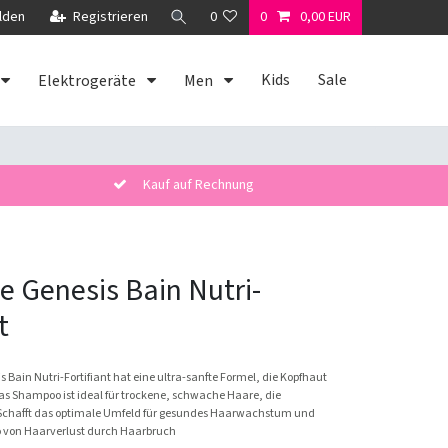
lden
Registrieren
0
0
0,00 EUR
Kids
Sale
Elektrogeräte
Men
Kauf auf Rechnung
e Genesis Bain Nutri-
t
 Bain Nutri-Fortifiant hat eine ultra-sanfte Formel, die Kopfhaut
Das Shampoo ist ideal für trockene, schwache Haare, die
 Schafft das optimale Umfeld für gesundes Haarwachstum und
o von Haarverlust durch Haarbruch