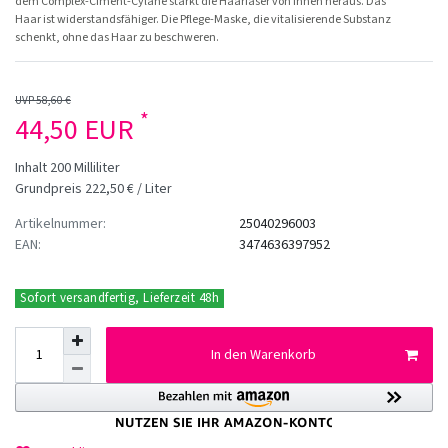
dem Complex-Ciment-Cylane stärkt die Haarfaser von Innen heraus. Das
Haar ist widerstandsfähiger. Die Pflege-Maske, die vitalisierende Substanz
schenkt, ohne das Haar zu beschweren.
UVP 58,60 €
*
44,50 EUR
Inhalt
200
Milliliter
Grundpreis
222,50 € / Liter
Artikelnummer:
25040296003
EAN:
3474636397952
Sofort versandfertig, Lieferzeit 48h
In den Warenkorb