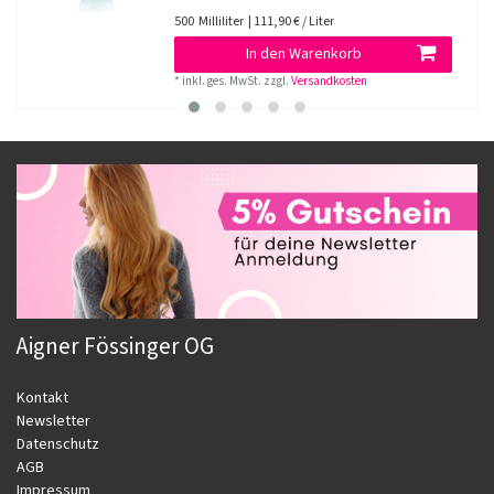
500
Milliliter
| 111,90 € / Liter
In den Warenkorb
*
inkl. ges. MwSt.
zzgl.
Versandkosten
Aigner Fössinger OG
Kontakt
Newsletter
Datenschutz
AGB
Impressum