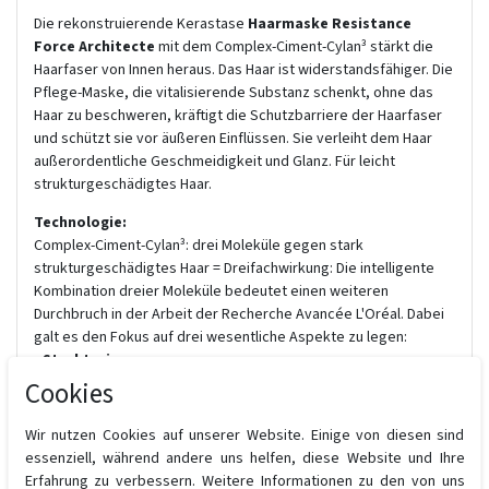
Die rekonstruierende Kerastase
Haarmaske
Resistance
Force Architecte
mit dem Complex-Ciment-Cylan³ stärkt die
Haarfaser von Innen heraus. Das Haar ist widerstandsfähiger. Die
Pflege-Maske, die vitalisierende Substanz schenkt, ohne das
Haar zu beschweren, kräftigt die Schutzbarriere der Haarfaser
und schützt sie vor äußeren Einflüssen. Sie verleiht dem Haar
außerordentliche Geschmeidigkeit und Glanz. Für leicht
strukturgeschädigtes Haar.
Technologie:
Complex-Ciment-Cylan³: drei Moleküle gegen stark
strukturgeschädigtes Haar = Dreifachwirkung: Die intelligente
Kombination dreier Moleküle bedeutet einen weiteren
Durchbruch in der Arbeit der Recherche Avancée L'Oréal. Dabei
galt es den Fokus auf drei wesentliche Aspekte zu legen:
- Strukturieren
- Auffüllen
Cookies
- Zusammenhalten
Wir nutzen Cookies auf unserer Website. Einige von diesen sind
Inhaltsstoffe:
essenziell, während andere uns helfen, diese Website und Ihre
Intra-CylaneTM:
Dieses Molekül arbeitet im Zweischritt-
Erfahrung zu verbessern. Weitere Informationen zu den von uns