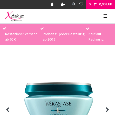
0
0,00 EUR
☰
Kostenloser Versand
Proben zu jeder Bestellung
Kauf auf
ab 60 €
ab 100 €
Rechnung