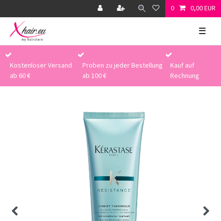
0
0,00 EUR
☰
Kostenloser Versand
Proben zu jeder Bestellung
Kauf auf
ab 60 €
ab 100 €
Rechnung