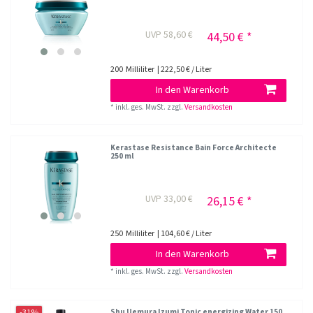
UVP 58,60 €
44,50 € *
200
Milliliter
| 222,50 € / Liter
In den Warenkorb
*
inkl. ges. MwSt.
zzgl.
Versandkosten
Kerastase Resistance Bain Force Architecte
250 ml
UVP 33,00 €
26,15 € *
250
Milliliter
| 104,60 € / Liter
In den Warenkorb
*
inkl. ges. MwSt.
zzgl.
Versandkosten
-31%
Shu Uemura Izumi Tonic energizing Water 150