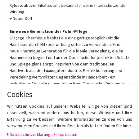
Xylose: aktiver Inhaltsstoff, bekannt für seine hitzeschützende
Wirkung.
+ Neuer Duft
Eine neue Generation der Föhn-Pflege
Glaçage Thermique besitzt die einzigartige Möglichkeit die
Haarfaser durch Hitzeeinwirkung sofort zu verwandeln: Eine
neue Thermique Generation für die ideale Veredelung, die im
Haarinneren beginnt und an der Oberfläche für perfekten Schutz
und Spiegelglanz sorgt. Inspiriert von dem traditionellen
Handwerk aus der Luxusgüterindustrie. Perfektionierung und
Veredelung wertvollster Gegenstände in Handarbeit - ein
makelloser Abschluss, eine fehlerfreie Oberfläche. Die neuen
Thermique Produkte bieten eine luxuriöse und wohltuende
Cookies
Föhn-Routine für jeden Tag.
Wir nutzen Cookies auf unserer Website. Einige von diesen sind
Die wiederaufbauende Föhn-Pflege verwandelt die Haarfaser
essenziell, während andere uns helfen, diese Website und Ihre
sofort und bereitet sie auf ein wunderschönes, Haute Couture
Erfahrung zu verbessern. Weitere Informationen zu den von uns
Styling optimal vor. Dank seiner veredelnden und glättenden
verwendeten Cookies und Ihren Rechten als Nutzer finden Sie hier:
Eigenschaften erleichtert es zudem das Kämmen während des
Daten­schutz­erklärung
Impressum
Föhnens.