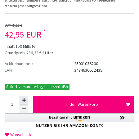
strukturgeschädigtes Haar. Anti-Haarbruch/Anti-Spliss Föhn-Pflege für
strukturgeschädigtes Haar
UVP 45,20 €
*
42,95 EUR
Inhalt
150
Milliliter
Grundpreis
286,33 € / Liter
Artikelnummer:
25001036200
EAN:
3474630652439
Sofort versandfertig, Lieferzeit 48h
In den Warenkorb
Wunschliste