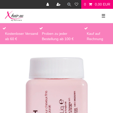
0
0,00 EUR
☰
Kostenloser Versand
Proben zu jeder
Kauf auf
ab 60 €
Bestellung ab 100 €
Rechnung