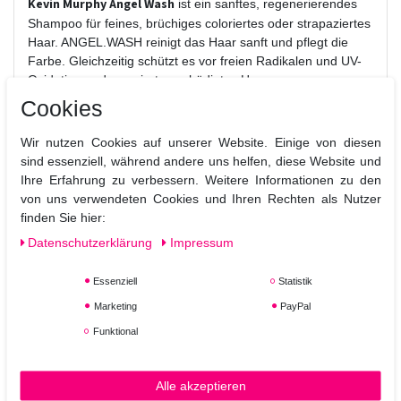
Kevin Murphy Angel Wash
ist ein sanftes, regenerierendes
Shampoo für feines, brüchiges coloriertes oder strapaziertes
Haar. ANGEL.WASH reinigt das Haar sanft und pflegt die
Farbe. Gleichzeitig schützt es vor freien Radikalen und UV-
Oxidation und repariert geschädigtes Haar.
Cookies
Anwendung:
ANGEL.WASH auf das nasse Haar auftragen, sanft in Haar
Wir nutzen Cookies auf unserer Website. Einige von diesen
und Kopfhaut einmassieren, auswaschen und bei Bedarf
sind essenziell, während andere uns helfen, diese Website und
wiederholen. Für optimale Ergebnisse anschließend
Ihre Erfahrung zu verbessern. Weitere Informationen zu den
ANGEL.RINSE verwenden.
von uns verwendeten Cookies und Ihren Rechten als Nutzer
finden Sie hier:
Eigenschaft:
Frei von Sulfaten. Frei von Parabenen. Schenkt dem Haar
Daten­schutz­erklärung
Impressum
Volumen. Kräftigt das Haar.
Schützt die Haarfarbe.
Essenziell
Statistik
Reduziert Haarbruch.
Marketing
PayPal
Reich an Antioxidantien.
Funktional
Alle akzeptieren