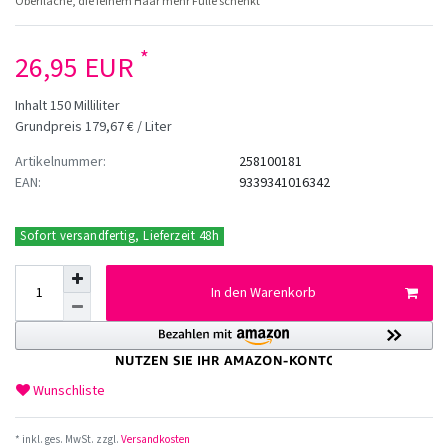
Oberfläche, die feinem Haar mehr Fülle schenkt
*
26,95 EUR
Inhalt
150
Milliliter
Grundpreis
179,67 € / Liter
Artikelnummer:
258100181
EAN:
9339341016342
Sofort versandfertig, Lieferzeit 48h
In den Warenkorb
Wunschliste
* inkl. ges. MwSt. zzgl.
Versandkosten