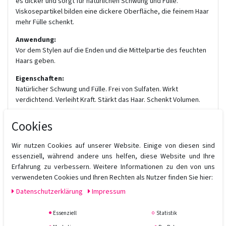
es dicker und sorgt für natürlichen Schwung und Fülle.
Viskosepartikel bilden eine dickere Oberfläche, die feinem Haar
mehr Fülle schenkt.
Anwendung:
Vor dem Stylen auf die Enden und die Mittelpartie des feuchten
Haars geben.
Eigenschaften:
Natürlicher Schwung und Fülle. Frei von Sulfaten. Wirkt
verdichtend. Verleiht Kraft. Stärkt das Haar. Schenkt Volumen.
Elemiessenz
Cookies
Elemi ist für seine verjüngenden Eigenschaften bekannt,
repariert geschädigtes Haar und regt den Heilungsprozess an.
Wir nutzen Cookies auf unserer Website. Einige von diesen sind
Viskosepartikel.
essenziell, während andere uns helfen, diese Website und Ihre
Bilden eine dickere Oberfläche, die feinem Haar mehr Fülle
Erfahrung zu verbessern. Weitere Informationen zu den von uns
schenkt.
verwendeten Cookies und Ihren Rechten als Nutzer finden Sie hier:
Daten­schutz­erklärung
Impressum
Essenziell
Statistik