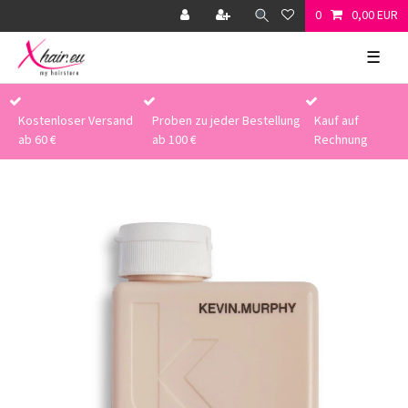
0
0,00 EUR
☰
Kostenloser Versand
Proben zu jeder Bestellung
Kauf auf
ab 60 €
ab 100 €
Rechnung