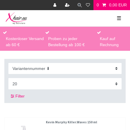
0
0,00 EUR
☰
Kostenloser Versand
Proben zu jeder
Kauf auf
ab 60 €
Bestellung ab 100 €
Rechnung
Filter
Kevin Murphy Killer.Waves 150 ml