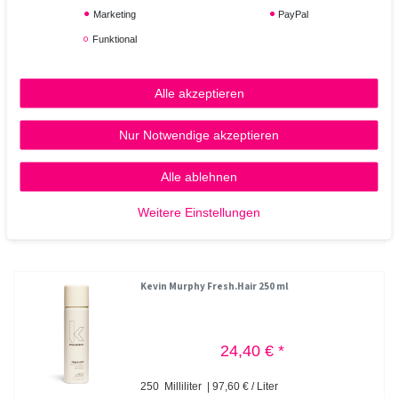
Marketing
PayPal
*
inkl. ges. MwSt.
zzgl.
Versandkosten
Funktional
Kevin Murphy Full.Again 150 ml
Alle akzeptieren
Nur Notwendige akzeptieren
26,95 € *
Alle ablehnen
150
Milliliter
| 179,67 € / Liter
In den Warenkorb
Weitere Einstellungen
*
inkl. ges. MwSt.
zzgl.
Versandkosten
Kevin Murphy Fresh.Hair 250 ml
24,40 € *
250
Milliliter
| 97,60 € / Liter