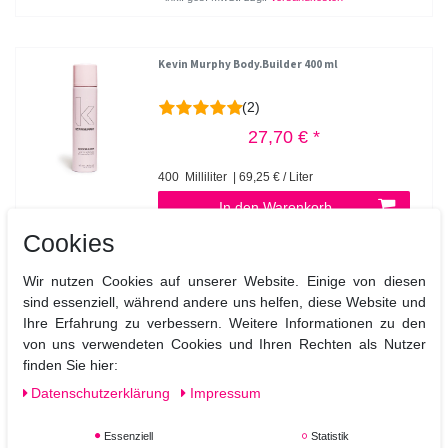
Kevin Murphy Body.Builder 400 ml
(2)
27,70 € *
400
Milliliter
| 69,25 € / Liter
In den Warenkorb
*
inkl. ges. MwSt.
zzgl.
Versandkosten
Cookies
Wir nutzen Cookies auf unserer Website. Einige von diesen
Kevin Murphy Session.Spray 400 ml
sind essenziell, während andere uns helfen, diese Website und
Ihre Erfahrung zu verbessern. Weitere Informationen zu den
von uns verwendeten Cookies und Ihren Rechten als Nutzer
finden Sie hier:
27,70 € *
Daten­schutz­erklärung
Impressum
400
Milliliter
| 69,25 € / Liter
Essenziell
Statistik
In den Warenkorb