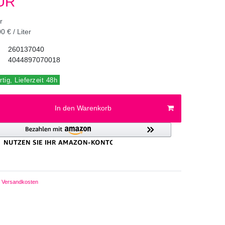
EUR
er
0 € / Liter
260137040
4044897070018
tig, Lieferzeit 48h
In den Warenkorb
Versandkosten