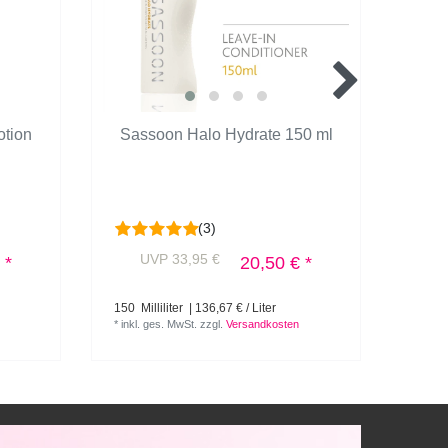
otion
Sassoon Halo Hydrate 150 ml
Sa
(3)
UVP 33,95 €
U
 *
20,50 € *
150
Milliliter
| 136,67 € / Liter
1
Lite
*
inkl. ges. MwSt.
zzgl.
Versandkosten
*
inkl.