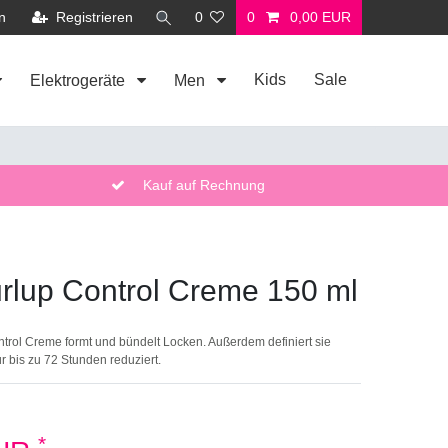
n
Registrieren
0
0
0,00 EUR
Kids
Sale
Elektrogeräte
Men
Kauf auf Rechnung
lup Control Creme 150 ml
rol Creme formt und bündelt Locken. Außerdem definiert sie
ür bis zu 72 Stunden reduziert.
*