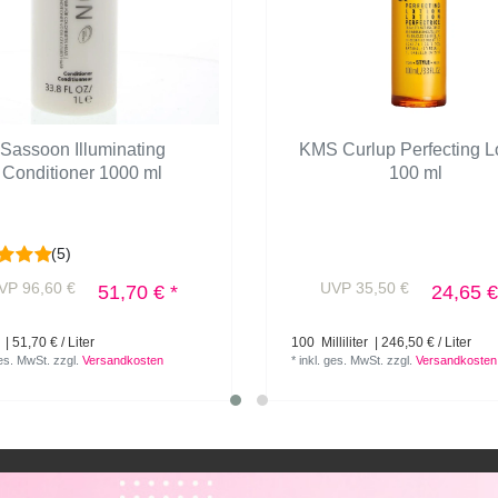
Sassoon Illuminating
KMS Curlup Perfecting L
Conditioner 1000 ml
100 ml
(5)
VP 96,60 €
UVP 35,50 €
51,70 € *
24,65 €
| 51,70 € / Liter
100
Milliliter
| 246,50 € / Liter
ges. MwSt.
zzgl.
Versandkosten
*
inkl. ges. MwSt.
zzgl.
Versandkosten