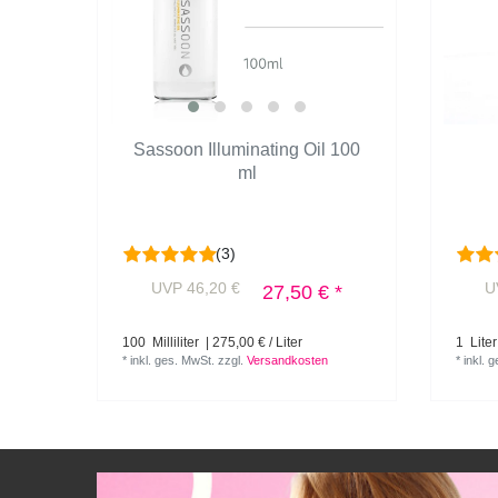
Sassoon Illuminating Oil 100
ml
(3)
UVP 46,20 €
U
27,50 € *
100
Milliliter
| 275,00 € / Liter
1
Liter
*
inkl. ges. MwSt.
zzgl.
Versandkosten
*
inkl. 