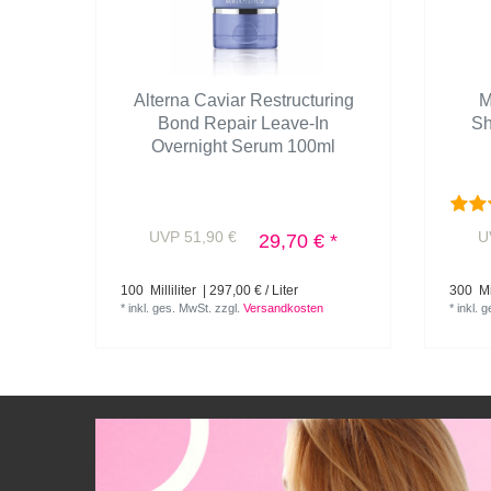
Alterna Caviar Restructuring
M
Bond Repair Leave-In
S
Overnight Serum 100ml
UVP 51,90 €
U
29,70 € *
100
Milliliter
| 297,00 € / Liter
300
Mil
*
inkl. ges. MwSt.
zzgl.
Versandkosten
*
inkl. 