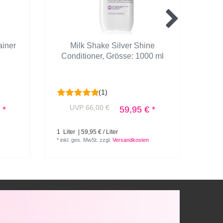
ainer
Milk Shake Silver Shine
Mil
Conditioner
, Grösse: 1000 ml
(1)
UVP 66,00 €
U
 *
59,95 € *
1
Liter
| 59,95 € / Liter
300
Mi
*
inkl. ges. MwSt.
zzgl.
Versandkosten
*
inkl.