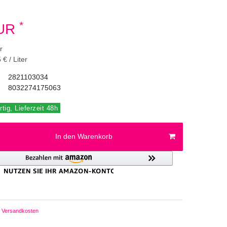
*
EUR
er
 € / Liter
2821103034
8032274175063
tig, Lieferzeit 48h
In den Warenkorb
Versandkosten