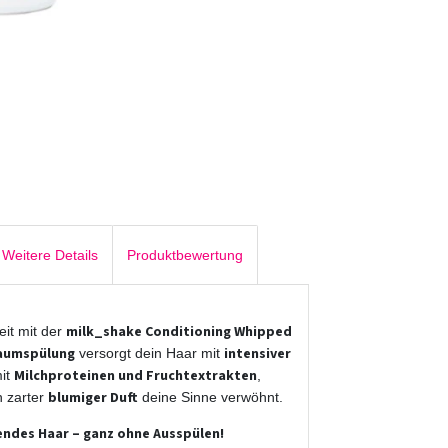
Weitere Details
Produktbewertung
milk_shake Conditioning Whipped
eit mit der
haumspülung
intensiver
versorgt dein Haar mit
Milchproteinen und Fruchtextrakten
mit
,
blumiger Duft
n zarter
deine Sinne verwöhnt.
ndes Haar – ganz ohne Ausspülen!