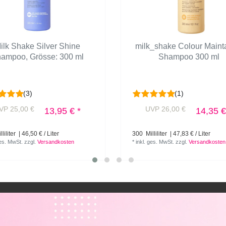
ilk Shake Silver Shine
milk_shake Colour Maint
hampoo
, Grösse: 300 ml
Shampoo 300 ml
(3)
(1)
VP 25,00 €
UVP 26,00 €
13,95 € *
14,35 €
liliter
| 46,50 € / Liter
300
Milliliter
| 47,83 € / Liter
ges. MwSt.
zzgl.
Versandkosten
*
inkl. ges. MwSt.
zzgl.
Versandkosten