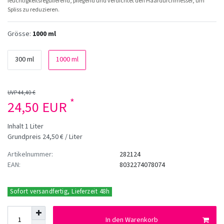
feuchtigkeitsregulierend, pflegend und verdichtet den Haardurchmesser, um
Spliss zu reduzieren.
Grösse:
1000 ml
300 ml
1000 ml
UVP 44,40 €
*
24,50 EUR
Inhalt
1
Liter
Grundpreis
24,50 € / Liter
Artikelnummer:
282124
EAN:
8032274078074
Sofort versandfertig, Lieferzeit 48h
In den Warenkorb