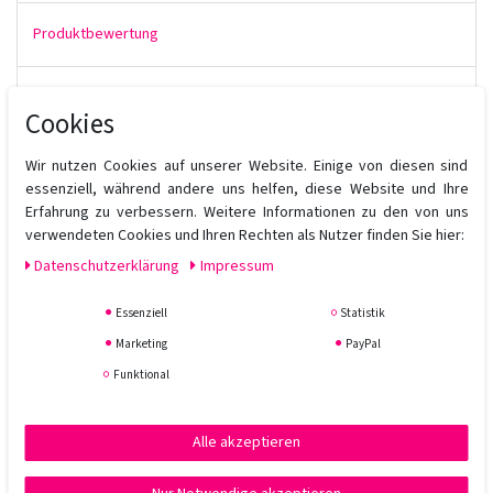
Produktbewertung
Cookies
Die
Milk Shake Volume Solution Volumizing Conditioner
ist
feuchtigkeitsregulierend, pflegend und verdichtet den
Haardurchmesser, um Spliss zu reduzieren. Aloe Vera wirkt
Wir nutzen Cookies auf unserer Website. Einige von diesen sind
beruhigend auf Kopfhaut und Haar, die feuchtigkeitsgebende
essenziell, während andere uns helfen, diese Website und Ihre
Wirkung von Glycerin sichert die Balance der Feuchtigkeit im
Erfahrung zu verbessern. Weitere Informationen zu den von uns
Haar und auf der Kopfhaut. Die Flexibilität der Haare wird durch
verwendeten Cookies und Ihren Rechten als Nutzer finden Sie hier:
die pflegenden Eigenschaften des Guarkernmehls gesteigert.
Daten­schutz­erklärung
Impressum
Anwendung:
Essenziell
Statistik
Auf nassem Haar anwenden, aufschäumen und ausspülen. Bei
Bedarf wiederholen.
Marketing
PayPal
Funktional
Alle akzeptieren