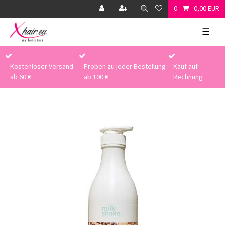
0
0,00 EUR
☰
Kostenloser Versand
Proben zu jeder Bestellung
Kauf auf
ab 60 €
ab 100 €
Rechnung