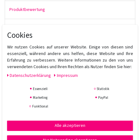
Produktbewertung
Cookies
Die
Milk Shake Volume Solution Volumizing Conditioner
ist
feuchtigkeitsregulierend, pflegend und verdichtet den
Haardurchmesser, um Spliss zu reduzieren. Aloe Vera wirkt
Wir nutzen Cookies auf unserer Website. Einige von diesen sind
beruhigend auf Kopfhaut und Haar, die feuchtigkeitsgebende
essenziell, während andere uns helfen, diese Website und Ihre
Wirkung von Glycerin sichert die Balance der Feuchtigkeit im
Erfahrung zu verbessern. Weitere Informationen zu den von uns
Haar und auf der Kopfhaut. Die Flexibilität der Haare wird durch
verwendeten Cookies und Ihren Rechten als Nutzer finden Sie hier:
die pflegenden Eigenschaften des Guarkernmehls gesteigert.
Daten­schutz­erklärung
Impressum
Anwendung:
Essenziell
Statistik
Auf nassem Haar anwenden, aufschäumen und ausspülen. Bei
Bedarf wiederholen.
Marketing
PayPal
Funktional
Alle akzeptieren