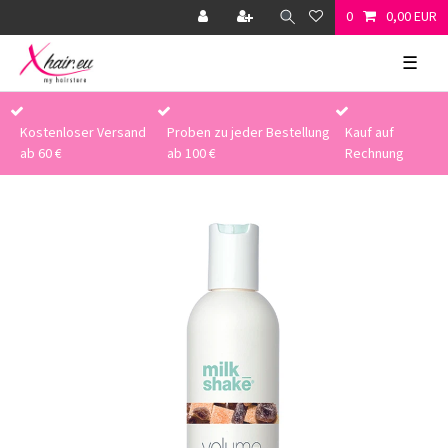
0
0,00 EUR
☰
Kostenloser Versand
Proben zu jeder Bestellung
Kauf auf
ab 60 €
ab 100 €
Rechnung