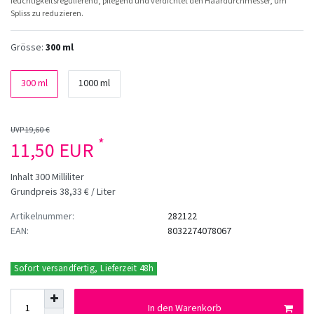
feuchtigkeitsregulierend, pflegend und verdichtet den Haardurchmesser, um
Spliss zu reduzieren.
Grösse:
300 ml
300 ml
1000 ml
UVP 19,60 €
*
11,50 EUR
Inhalt
300
Milliliter
Grundpreis
38,33 € / Liter
Artikelnummer:
282122
EAN:
8032274078067
Sofort versandfertig, Lieferzeit 48h
In den Warenkorb