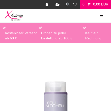
0
0,00 EUR
☰
Kostenloser Versand
Proben zu jeder
Kauf auf
ab 60 €
Bestellung ab 100 €
Rechnung