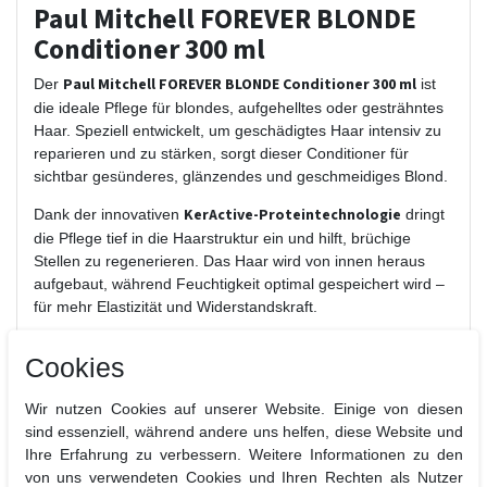
Paul Mitchell FOREVER BLONDE
Conditioner 300 ml
Paul Mitchell FOREVER BLONDE Conditioner 300 ml
Der
ist
die ideale Pflege für blondes, aufgehelltes oder gesträhntes
Haar. Speziell entwickelt, um geschädigtes Haar intensiv zu
reparieren und zu stärken, sorgt dieser Conditioner für
sichtbar gesünderes, glänzendes und geschmeidiges Blond.
KerActive-Proteintechnologie
Dank der innovativen
dringt
die Pflege tief in die Haarstruktur ein und hilft, brüchige
Stellen zu regenerieren. Das Haar wird von innen heraus
aufgebaut, während Feuchtigkeit optimal gespeichert wird –
für mehr Elastizität und Widerstandskraft.
Der Conditioner entwirrt das Haar sanft, verbessert die
Cookies
Kämmbarkeit und schützt gleichzeitig vor zukünftigen
Schäden. Blondtöne wirken strahlender und frischer, ohne
Wir nutzen Cookies auf unserer Website. Einige von diesen
beschwert zu werden.
sind essenziell, während andere uns helfen, diese Website und
Vorteile auf einen Blick:
Ihre Erfahrung zu verbessern. Weitere Informationen zu den
von uns verwendeten Cookies und Ihren Rechten als Nutzer
Intensive Reparatur für blondiertes und strapaziertes