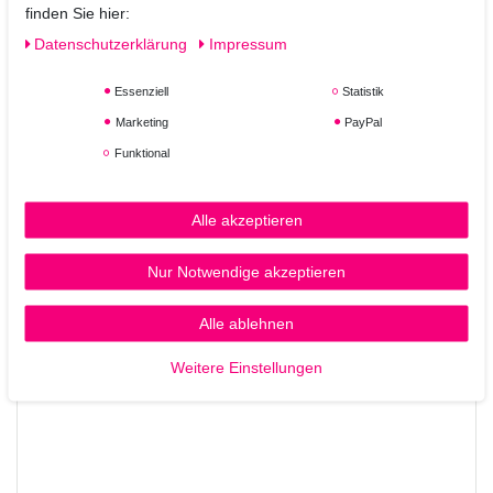
finden Sie hier:
Haar
Stärkt die Haarstruktur mit KerActive-Proteinen
Daten­schutz­erklärung
Impressum
Spendet Feuchtigkeit und verbessert die Elastizität
Sorgt für geschmeidiges, glänzendes Blond
Essenziell
Statistik
Erleichtert das Entwirren und die Kämmbarkeit
Marketing
PayPal
Farbschonende Formel – ideal für coloriertes Haar
Funktional
Anwendung:
Nach der Haarwäsche eine kleine Menge gleichmäßig im
Alle akzeptieren
feuchten Haar verteilen, kurz einwirken lassen und
anschließend gründlich ausspülen.
Nur Notwendige akzeptieren
Für wen geeignet?
Alle ablehnen
Perfekt für alle Haartypen mit blondem, aufgehelltem oder
gesträhntem Haar, die intensive Pflege und Reparatur
Weitere Einstellungen
benötigen.