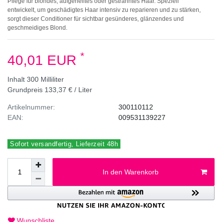
Pflege für blondes, aufgehelltes oder gesträhntes Haar. Speziell
entwickelt, um geschädigtes Haar intensiv zu reparieren und zu stärken,
sorgt dieser Conditioner für sichtbar gesünderes, glänzendes und
geschmeidiges Blond.
*
40,01 EUR
Inhalt
300
Milliliter
Grundpreis
133,37 € / Liter
Artikelnummer:
300110112
EAN:
009531139227
Sofort versandfertig, Lieferzeit 48h
In den Warenkorb
Wunschliste