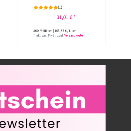
(1)
31,01 € *
300
Milliliter
| 103,37 € / Liter
300
Mil
*
inkl. ges. MwSt.
zzgl.
Versandkosten
*
inkl.