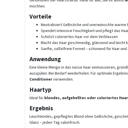
Gesundheit der Haarstruktur. Ideal für alle, die ihr Blond
l
möchten.
Vorteile
Neutralisiert Gelbstiche und unerwünschte warme
Spendet intensive Feuchtigkeit und pflegt das Haa
Schützt coloriertes Haar vor dem Verblassen
Macht das Haar geschmeidig, glänzend und leicht
Sanfte, sulfatfreie Formel – schonend für Haar und
Anwendung
Eine kleine Menge in das nasse Haar einmassieren, gründ
ausspülen. Bei Bedarf wiederholen. Für optimale Ergebni
Conditioner
verwenden.
Haartyp
Ideal für
blondes, aufgehelltes oder coloriertes Haar
Ergebnis
Leuchtendes, gepflegtes Blond ohne Gelbstiche, geschme
Glanz – jeden Tag salonfrisch.