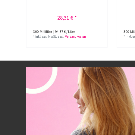
28,31 € *
300
Milliliter
| 94,37 € / Liter
300
Mill
*
inkl. ges. MwSt.
zzgl.
Versandkosten
*
inkl. 