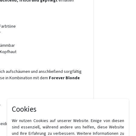
euchtend, frisch und gepflegt
erhalten
 Farbtöne
r
 kämmbar
 Kopfhaut
lich aufschäumen und anschließend sorgfältig
sse in Kombination mit dem
Forever Blonde
.
Cookies
Wir nutzen Cookies auf unserer Website. Einige von diesen
idige Haarstruktur und sichtbar strahlender
sind essenziell, während andere uns helfen, diese Website
und Ihre Erfahrung zu verbessern. Weitere Informationen zu