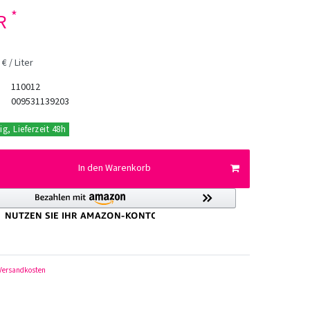
*
UR
€ / Liter
110012
009531139203
ig, Lieferzeit 48h
In den Warenkorb
Versandkosten