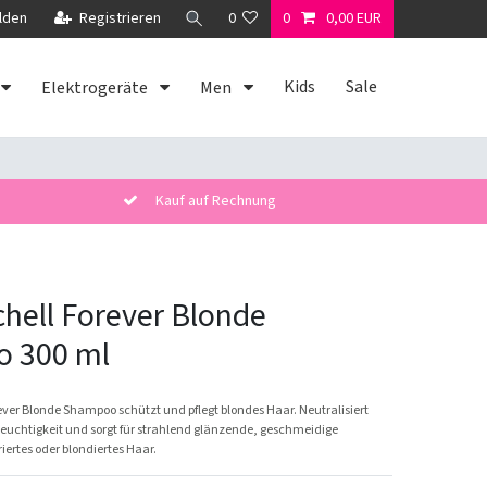
lden
Registrieren
0
0
0,00 EUR
Kids
Sale
Elektrogeräte
Men
Kauf auf Rechnung
chell Forever Blonde
 300 ml
ever Blonde Shampoo schützt und pflegt blondes Haar. Neutralisiert
Feuchtigkeit und sorgt für strahlend glänzende, geschmeidige
riertes oder blondiertes Haar.