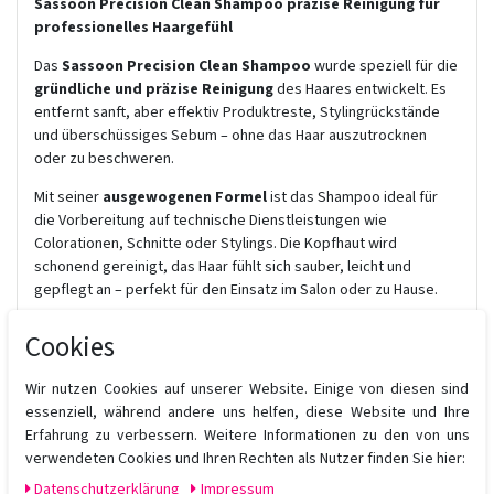
Sassoon Precision Clean Shampoo präzise Reinigung für
professionelles Haargefühl
Das
Sassoon Precision Clean Shampoo
wurde speziell für die
gründliche und präzise Reinigung
des Haares entwickelt. Es
entfernt sanft, aber effektiv Produktreste, Stylingrückstände
und überschüssiges Sebum – ohne das Haar auszutrocknen
oder zu beschweren.
Mit seiner
ausgewogenen Formel
ist das Shampoo ideal für
die Vorbereitung auf technische Dienstleistungen wie
Colorationen, Schnitte oder Stylings. Die Kopfhaut wird
schonend gereinigt, das Haar fühlt sich sauber, leicht und
gepflegt an – perfekt für den Einsatz im Salon oder zu Hause.
Vorteile des Sassoon Precision Clean
Cookies
Shampoos:
Präzise, tiefenwirksame Reinigung
Wir nutzen Cookies auf unserer Website. Einige von diesen sind
Entfernt Stylingreste und Unreinheiten
essenziell, während andere uns helfen, diese Website und Ihre
Schützt die natürliche Feuchtigkeitsbalance
Erfahrung zu verbessern. Weitere Informationen zu den von uns
Perfekt als Vorbereitung vor Färben und Schneiden
verwendeten Cookies und Ihren Rechten als Nutzer finden Sie hier:
Für professionelle Anwendung geeignet
Daten­schutz­erklärung
Impressum