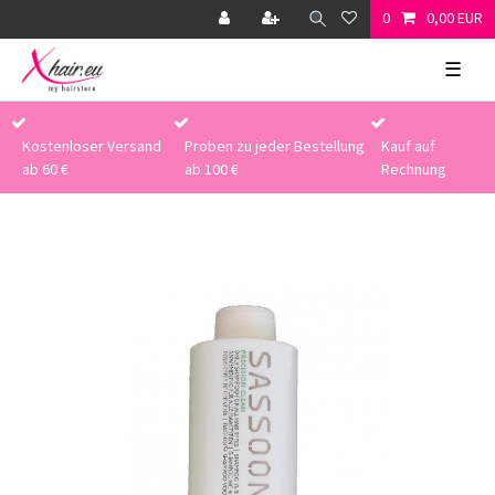
0
0,00 EUR
☰
Kostenloser Versand
Proben zu jeder Bestellung
Kauf auf
ab 60 €
ab 100 €
Rechnung