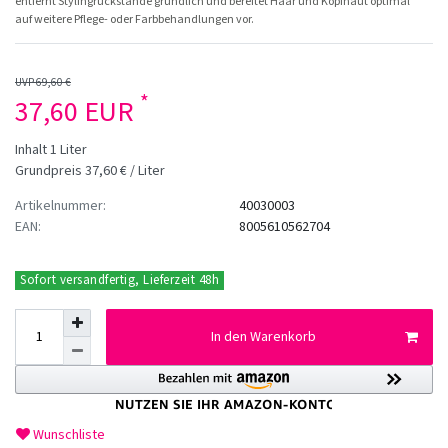
entfernt Stylingrückstände gründlich und bereitet Haar und Kopfhaut optimal
auf weitere Pflege- oder Farbbehandlungen vor.
UVP 69,60 €
*
37,60 EUR
Inhalt
1
Liter
Grundpreis
37,60 € / Liter
Artikelnummer:
40030003
EAN:
8005610562704
Sofort versandfertig, Lieferzeit 48h
In den Warenkorb
Wunschliste