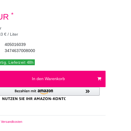
*
EUR
er
3 € / Liter
405016039
3474637008000
tig, Lieferzeit 48h
In den Warenkorb
Versandkosten