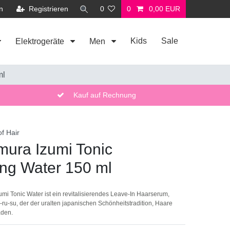
n
Registrieren
0
0
0,00 EUR
Kids
Sale
Elektrogeräte
Men
ml
Kauf auf Rechnung
f Hair
ura Izumi Tonic
ing Water 150 ml
i Tonic Water ist ein revitalisierendes Leave-In Haarserum,
u-ru-su, der der uralten japanischen Schönheitstradition, Haare
aden.