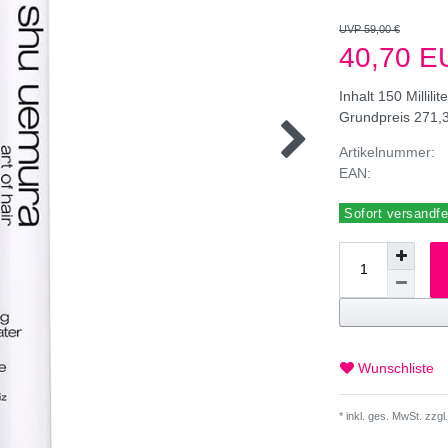
UVP 59,00 €
40,70 
Inhalt
150
Millilit
Grundpreis
271,3
Artikelnummer:
EAN:
Sofort versandfer
Wunschliste
* inkl. ges. MwSt. zzgl.