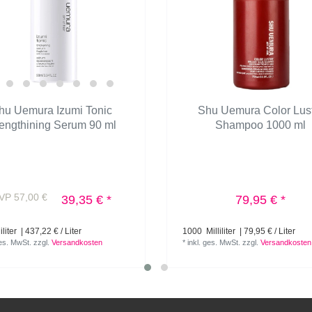
hu Uemura Izumi Tonic
Shu Uemura Color Lus
rengthining Serum 90 ml
Shampoo 1000 ml
VP 57,00 €
39,35 € *
79,95 € *
iliter
| 437,22 € / Liter
1000
Milliliter
| 79,95 € / Liter
ges. MwSt.
zzgl.
Versandkosten
*
inkl. ges. MwSt.
zzgl.
Versandkosten