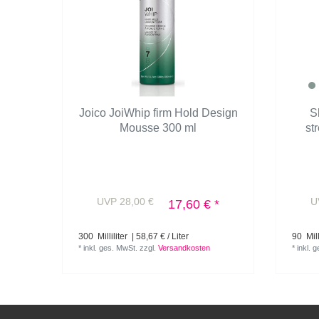
Joico JoiWhip firm Hold Design
S
Mousse 300 ml
st
UVP 28,00 €
U
17,60 € *
300
Milliliter
| 58,67 € / Liter
90
Mill
*
inkl. ges. MwSt.
zzgl.
Versandkosten
*
inkl. 