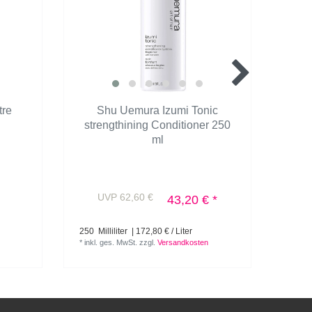
tre
Shu Uemura Izumi Tonic
S
strengthining Conditioner 250
str
ml
UVP 62,60 €
U
43,20 € *
250
Milliliter
| 172,80 € / Liter
300
Mi
*
inkl. ges. MwSt.
zzgl.
Versandkosten
*
inkl.