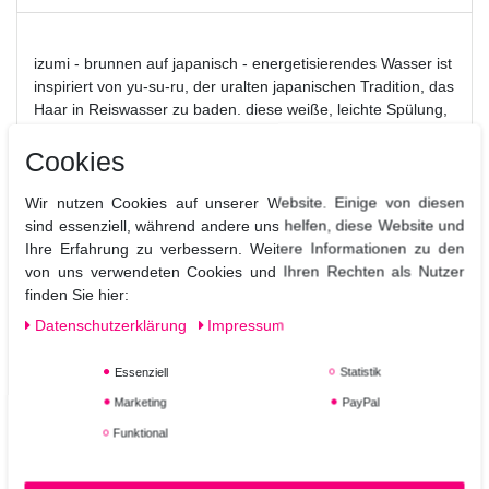
izumi - brunnen auf japanisch - energetisierendes Wasser ist
inspiriert von yu-su-ru, der uralten japanischen Tradition, das
Haar in Reiswasser zu baden. diese weiße, leichte Spülung,
die mit izumi tonic verwendet wird, stärkt, verdickt, spendet
Cookies
Feuchtigkeit und verleiht dem Haar strahlenden Glanz. Das
Shu Uemura Izumi Tonic strengthining
Haar ist mit dem
Conditioner
bis zu 16-mal kräftiger, dicker und hat einen
Wir nutzen Cookies auf unserer Website. Einige von diesen
sind essenziell, während andere uns helfen, diese Website und
größeren Durchmesser. es ist vor Bruch geschützt und
Ihre Erfahrung zu verbessern. Weitere Informationen zu den
Spliss wird um 81% reduziert. Das Haar ist weich,
von uns verwendeten Cookies und Ihren Rechten als Nutzer
geschmeidig und voller Strahlkraft.
finden Sie hier:
Anwendung:
Daten­schutz­erklärung
Impressum
Nach der Reinigung mit izumi tonic Shampoo auf die
sauberen, nassen Haarlängen und Spitzen auftragen, 5
Essenziell
Statistik
minuten einwirken lassen und ausspülen. mit izumi tonic
serum abschließen.
Marketing
PayPal
Funktional