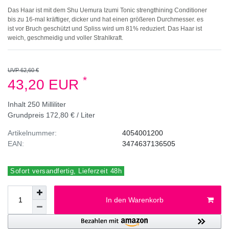
Das Haar ist mit dem Shu Uemura Izumi Tonic strengthining Conditioner
bis zu 16-mal kräftiger, dicker und hat einen größeren Durchmesser. es
ist vor Bruch geschützt und Spliss wird um 81% reduziert. Das Haar ist
weich, geschmeidig und voller Strahlkraft.
UVP 62,60 €
*
43,20 EUR
Inhalt
250
Milliliter
Grundpreis
172,80 € / Liter
Artikelnummer:
4054001200
EAN:
3474637136505
Sofort versandfertig, Lieferzeit 48h
In den Warenkorb