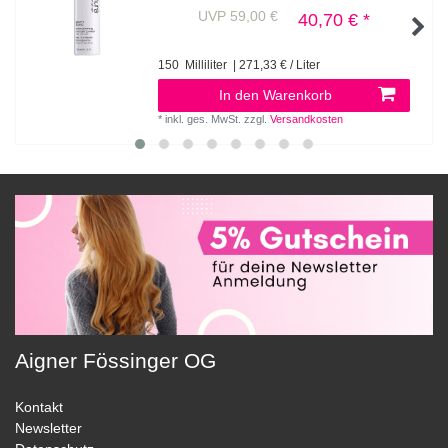
UVP 59,00 €
40,70 € *
150
Milliliter
| 271,33 € / Liter
In den Warenkorb
*
inkl. ges. MwSt.
zzgl.
Versandkosten
Aigner Fössinger OG
Kontakt
Newsletter