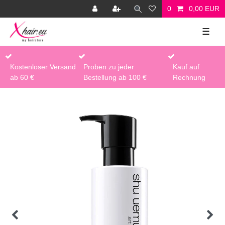
0
0,00 EUR
☰
Kostenloser Versand
Proben zu jeder
Kauf auf
ab 60 €
Bestellung ab 100 €
Rechnung