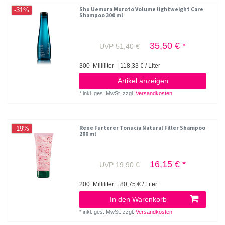
Shu Uemura Muroto Volume lightweight Care
-31%
Shampoo 300 ml
35,50 € *
UVP 51,40 €
300
Milliliter
| 118,33 € / Liter
Artikel anzeigen
*
inkl. ges. MwSt.
zzgl.
Versandkosten
Rene Furterer Tonucia Natural Filler Shampoo
-19%
200 ml
16,15 € *
UVP 19,90 €
200
Milliliter
| 80,75 € / Liter
In den Warenkorb
*
inkl. ges. MwSt.
zzgl.
Versandkosten