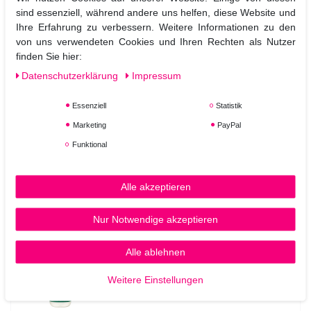
sind essenziell, während andere uns helfen, diese Website und
In den Warenkorb
Ihre Erfahrung zu verbessern. Weitere Informationen zu den
*
inkl. ges. MwSt.
zzgl.
Versandkosten
von uns verwendeten Cookies und Ihren Rechten als Nutzer
finden Sie hier:
Daten­schutz­erklärung
Impressum
Paul Mitchell Lemon Sage Thickening
Shampoo 1000 ml mit Pumpe
Essenziell
Statistik
47,55 € *
Marketing
PayPal
Funktional
1
Liter
| 47,55 € / Liter
In den Warenkorb
Alle akzeptieren
*
inkl. ges. MwSt.
zzgl.
Versandkosten
Nur Notwendige akzeptieren
Paul Mitchell Lemon Sage Thickening
Shampoo 300 ml
Alle ablehnen
Weitere Einstellungen
22,91 € *