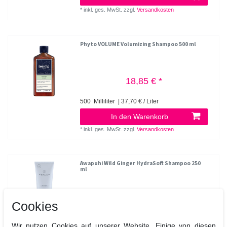
*
inkl. ges. MwSt.
zzgl.
Versandkosten
Phyto VOLUME Volumizing Shampoo 500 ml
18,85 € *
500
Milliliter
| 37,70 € / Liter
In den Warenkorb
*
inkl. ges. MwSt.
zzgl.
Versandkosten
Awapuhi Wild Ginger HydraSoft Shampoo 250
ml
29,28 € *
Cookies
250
Milliliter
| 117,12 € / Liter
Wir nutzen Cookies auf unserer Website. Einige von diesen