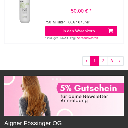
50,00 € *
750
Milliliter
| 66,67 € / Liter
In den Warenkorb
*
inkl. ges. MwSt.
zzgl.
Versandkosten
1
2
3
Aigner Fössinger OG