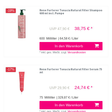
Rene Furterer Tonucia Natural Filler Shampoo
-19%
600 ml incl. Pumpe
38,75 € *
UVP 47,90 €
600
Milliliter
| 64,58 € / Liter
In den Warenkorb
*
inkl. ges. MwSt.
zzgl.
Versandkosten
Rene Furterer Tonucia Natural Filler Serum 75
-17%
ml
24,74 € *
UVP 29,90 €
75
Milliliter
| 329,87 € / Liter
In den Warenkorb
*
inkl. ges. MwSt.
zzgl.
Versandkosten