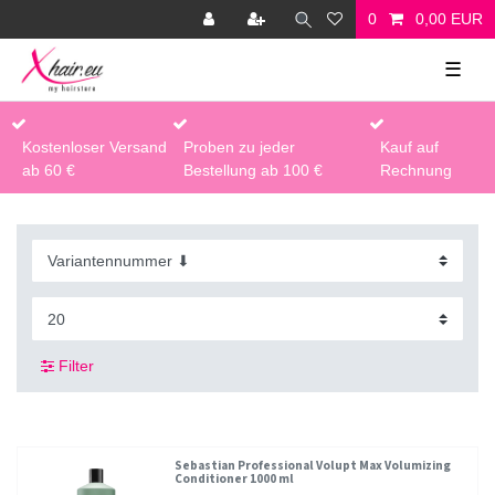
0
0,00 EUR
☰
Kostenloser Versand
Proben zu jeder
Kauf auf
ab 60 €
Bestellung ab 100 €
Rechnung
Filter
Sebastian Professional Volupt Max Volumizing
Conditioner 1000 ml