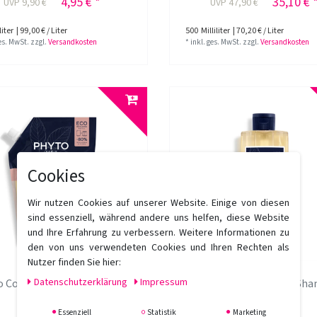
4,95 € *
35,10 € 
UVP 9,90 €
UVP 47,90 €
liter
| 99,00 € / Liter
500
Milliliter
| 70,20 € / Liter
ges. MwSt.
zzgl.
Versandkosten
*
inkl. ges. MwSt.
zzgl.
Versandkosten
Cookies
Wir nutzen Cookies auf unserer Website. Einige von diesen
sind essenziell, während andere uns helfen, diese Website
und Ihre Erfahrung zu verbessern. Weitere Informationen zu
den von uns verwendeten Cookies und Ihren Rechten als
Nutzer finden Sie hier:
Daten­schutz­erklärung
Impressum
o Color Anti-Fade Shampoo
Phyto Color Anti-Fade Sh
750 ml Refill
500 ml
Essenziell
Statistik
Marketing