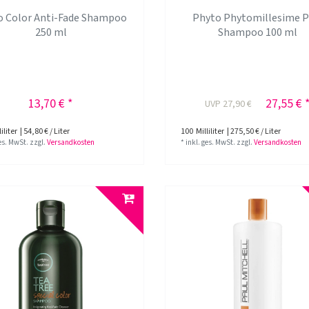
o Color Anti-Fade Shampoo
Phyto Phytomillesime P
250 ml
Shampoo 100 ml
13,70 € *
27,55 € 
UVP 27,90 €
iliter
| 54,80 € / Liter
100
Milliliter
| 275,50 € / Liter
ges. MwSt.
zzgl.
Versandkosten
*
inkl. ges. MwSt.
zzgl.
Versandkosten