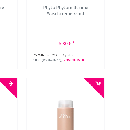
re-
Phyto Phytomillesime
Waschcreme 75 ml
*
16,80 € *
75
Milliliter
| 224,00 € / Liter
*
inkl. ges. MwSt.
zzgl.
Versandkosten