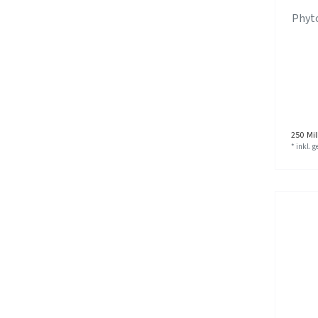
Phyt
250
Mill
*
inkl. 