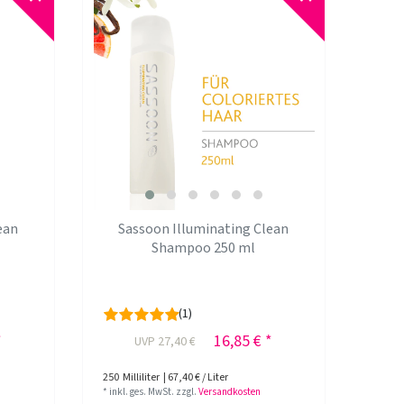
ean
Sassoon Illuminating Clean
Shampoo 250 ml
(1)
*
16,85 € *
UVP 27,40 €
250
Milliliter
| 67,40 € / Liter
*
inkl. ges. MwSt.
zzgl.
Versandkosten