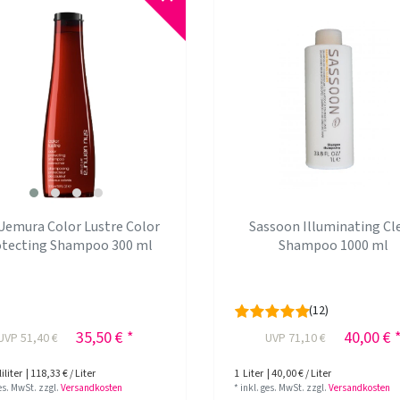
Uemura Color Lustre Color
Sassoon Illuminating Cl
otecting Shampoo 300 ml
Shampoo 1000 ml
(12)
35,50 € *
40,00 € 
UVP 51,40 €
UVP 71,10 €
iliter
| 118,33 € / Liter
1
Liter
| 40,00 € / Liter
ges. MwSt.
zzgl.
Versandkosten
*
inkl. ges. MwSt.
zzgl.
Versandkosten