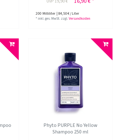
*
16,90 € *
UVP 19,90 €
200
Milliliter
| 84,50 € / Liter
*
inkl. ges. MwSt.
zzgl.
Versandkosten
ampoo
Phyto PURPLE No Yellow
Shampoo 250 ml