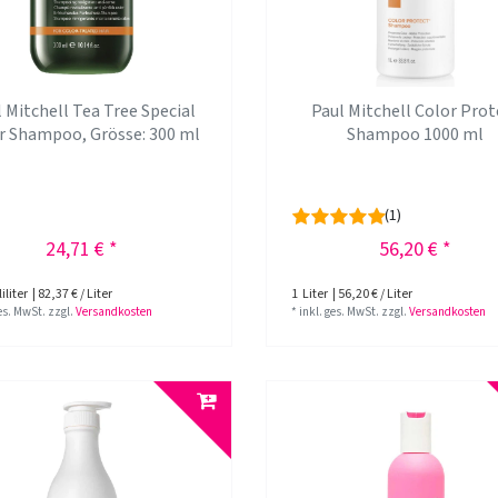
 Mitchell Tea Tree Special
Paul Mitchell Color Prot
or Shampoo
, Grösse: 300 ml
Shampoo 1000 ml
(1)
24,71 € *
56,20 € *
iliter
| 82,37 € / Liter
1
Liter
| 56,20 € / Liter
ges. MwSt.
zzgl.
Versandkosten
*
inkl. ges. MwSt.
zzgl.
Versandkosten