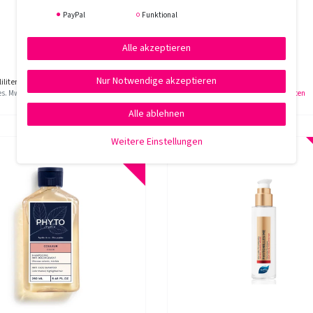
PayPal
Funktional
Alle akzeptieren
20,60 € *
18,85 € *
Nur Notwendige akzeptieren
iliter
| 27,47 € / Liter
500
Milliliter
| 37,70 € / Liter
ges. MwSt.
zzgl.
Versandkosten
*
inkl. ges. MwSt.
zzgl.
Versandkosten
Alle ablehnen
Weitere Einstellungen