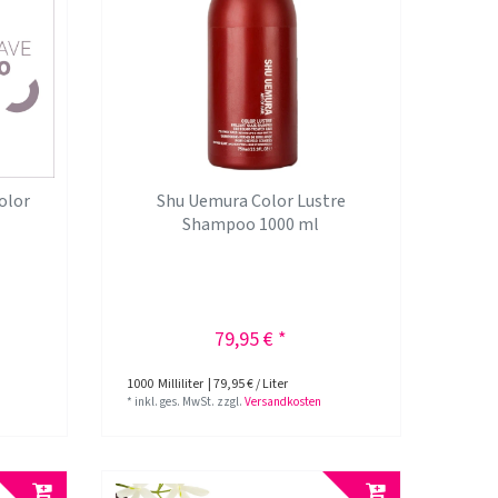
olor
Shu Uemura Color Lustre
l
Shampoo 1000 ml
79,95 € *
1000
Milliliter
| 79,95 € / Liter
*
inkl. ges. MwSt.
zzgl.
Versandkosten