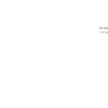
750
Mill
*
inkl. 