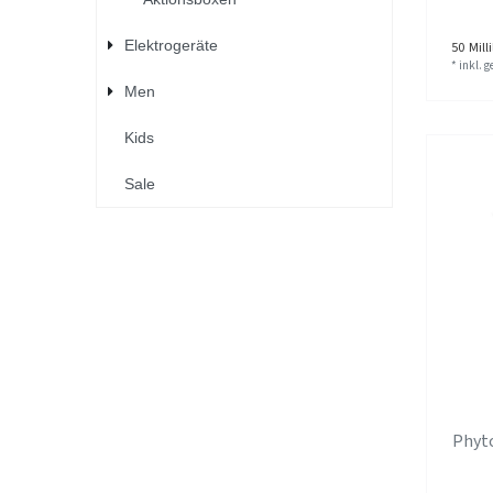
Elektrogeräte
50
Milli
*
inkl. 
Men
Kids
Sale
Phyt