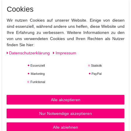
Cookies
ELEVEN Australia Miracle Hair Treatment
Wir nutzen Cookies auf unserer Website. Einige von diesen
Shampoo 960 ml
sind essenziell, während andere uns helfen, diese Website und
Ihre Erfahrung zu verbessern. Weitere Informationen zu den
von uns verwendeten Cookies und Ihren Rechten als Nutzer
43,72 € *
finden Sie hier:
960
Milliliter
| 45,54 € / Liter
Daten­schutz­erklärung
Impressum
In den Warenkorb
Essenziell
Statistik
*
inkl. ges. MwSt.
zzgl.
Versandkosten
Marketing
PayPal
Funktional
ELEVEN Australia Miracle Hair Treatment
Shampoo 300 ml
Alle akzeptieren
16,35 € *
Nur Notwendige akzeptieren
300
Milliliter
| 54,50 € / Liter
Alle ablehnen
In den Warenkorb