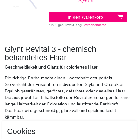
3,50 € *
In den Warenkorb
*
inkl. ges. MwSt.
zzgl.
Versandkosten
Glynt Revital 3 - chemisch
behandeltes Haar
Geschmeidigkeit und Glanz für coloriertes Haar
Die richtige Farbe macht einen Haarschnitt erst perfekt.
Sie verleiht der Frisur ihren individuellen Style und Charakter.
Egal ob gesträhntes, getöntes, gefärbtes oder gewelltes Haar.
Die ausgewählten Inhaltsstoffe der Revital Serie sorgen für eine
lange Haltbarkeit der Coloration und leuchtende Farbkraft.
Das Haar wird geschmeidig, glanzvoll und spielend leicht
kämmbar.
Die
Revital Produkte
geben dem Haar zurück, wonach es sich
Cookies
sehnt.