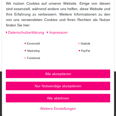
Das Haar erhält außergewöhnlichen Glanz, seidigen Griff und
Wir nutzen Cookies auf unserer Website. Einige von diesen
einfache Kämmbarkeit.
sind essenziell, während andere uns helfen, diese Website und
Alle Produkte enthalten einen Zuckerextrakt aus den Kernen der
Ihre Erfahrung zu verbessern. Weitere Informationen zu den
indischen Kassie-Pflanze.
von uns verwendeten Cookies und Ihren Rechten als Nutzer
Dieser Wirkstoff gilt als pflanzliche Alternative zur Hyaluronsäure
finden Sie hier:
und wirkt wie eine Verjüngungskur für das Haar.
Daten­schutz­erklärung
Impressum
Die Revital Serie wird durch einen zarten Blütenduft mit frischer
Orangenote untermalt.
Essenziell
Statistik
Hier finden Sie die Glynt Swiss Formula Produkte für coloriertes
Marketing
PayPal
Haar:
Funktional
Das
Glynt Revital Regain Shampoo
, die Glynt Revital regain
Milk und die Glynt Revital Regain Mask.
Alle akzeptieren
Nur Notwendige akzeptieren
Alle ablehnen
Weitere Einstellungen