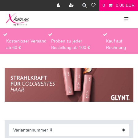
0
0,00 EUR
☰
Kostenloser Versand
Proben zu jeder
Kauf auf
ab 60 €
Bestellung ab 100 €
Rechnung